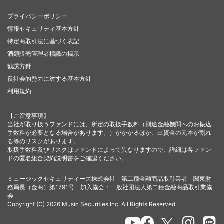
プライバシーポリシー
情報セキュリティ基本方針
特定商取引法に基づく表記
酒類販売管理者標識の掲示
勧誘方針
反社会的勢力に対する基本方針
利用規約
【ご留意事項】
当社が取り扱うファンドには、所定の取扱手数料（別途金融機関へのお振込
手数料が必要となる場合があります。）がかかるほか、出資金の元本が割れ
る等のリスクがあります。
取扱手数料及びリスクはファンドによって異なりますので、詳細は各ファン
ドの匿名組合契約説明書をご確認ください。
ミュージックセキュリティーズ株式会社 第二種金融商品取引業者 関東財
務局長（金商）第1791号 加入協会：一般社団法人第二種金融商品取引業協
会
Copyright (C) 2026 Music Securities,Inc. All Rights Reserved.