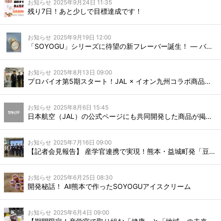
お知らせ
2025年9月24日 11:35
残り7日！あと少しで目標達成です！
お知らせ
2025年9月19日 12:00
「SOYOGU」シリーズに待望の新フレーバー誕生！ ― バニラと柚子、9月27日発売。物産フェアにて先行お披露目 ―
お知らせ
2025年8月13日 09:00
プロバイオ第5期スタート！JAL × イオン九州コラボ商品＆オンライン販売開始／九州豪雨へのお見舞い
お知らせ
2025年8月6日 15:45
日本航空（JAL）の公式ページにも共同開発した商品が掲載されました！
お知らせ
2025年7月16日 09:00
【記者会見報告】 産学官連携で実現！熊本・益城町発「豆乳ヨーグルトのいちごスムージー」新発売
お知らせ
2025年6月25日 08:30
開発秘話！ All熊本で作ったSOYOGUアイスクリーム
お知らせ
2025年6月4日 09:00