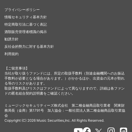
プライバシーポリシー
情報セキュリティ基本方針
特定商取引法に基づく表記
酒類販売管理者標識の掲示
勧誘方針
反社会的勢力に対する基本方針
利用規約
【ご留意事項】
当社が取り扱うファンドには、所定の取扱手数料（別途金融機関へのお振込
手数料が必要となる場合があります。）がかかるほか、出資金の元本が割れ
る等のリスクがあります。
取扱手数料及びリスクはファンドによって異なりますので、詳細は各ファン
ドの匿名組合契約説明書をご確認ください。
ミュージックセキュリティーズ株式会社 第二種金融商品取引業者 関東財
務局長（金商）第1791号 加入協会：一般社団法人第二種金融商品取引業協
会
Copyright (C) 2026 Music Securities,Inc. All Rights Reserved.