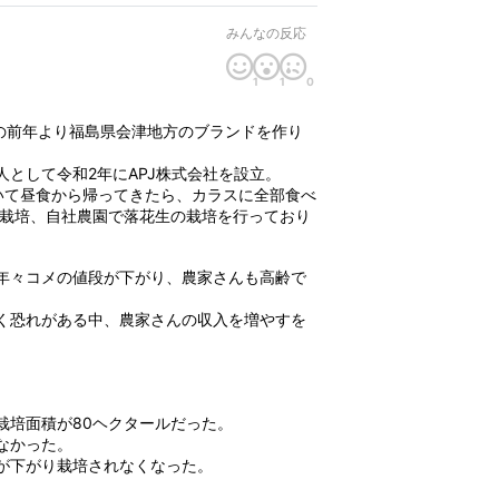
みんなの反応
1
1
0
。
の前年より福島県会津地方のブランドを作り
として令和2年にAPJ株式会社を設立。
いて昼食から帰ってきたら、カラスに全部食べ
約栽培、自社農園で落花生の栽培を行っており
年々コメの値段が下がり、農家さんも高齢で
く恐れがある中、農家さんの収入を増やすを
培面積が80ヘクタールだった。
なかった。
が下がり栽培されなくなった。