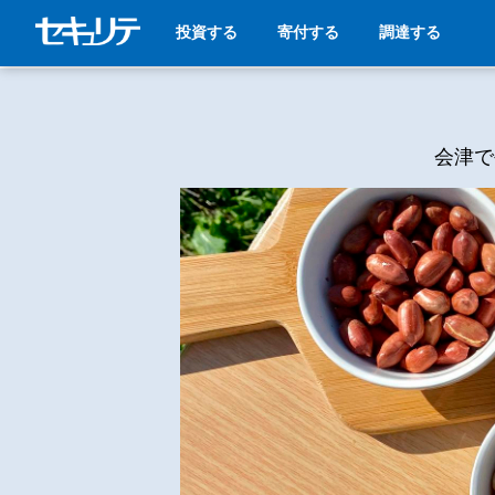
投資する
寄付する
調達する
会津で