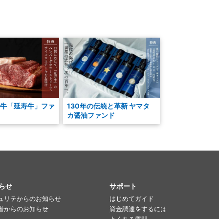
牛「延寿牛」ファ
130年の伝統と革新 ヤマタ
カ醤油ファンド
らせ
サポート
ュリテからのお知らせ
はじめてガイド
者からのお知らせ
資金調達をするには