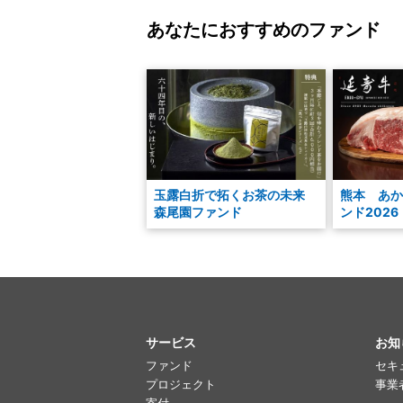
あなたにおすすめのファンド
玉露白折で拓くお茶の未来
熊本 あか
森尾園ファンド
ンド2026
サービス
お知
ファンド
セキ
プロジェクト
事業