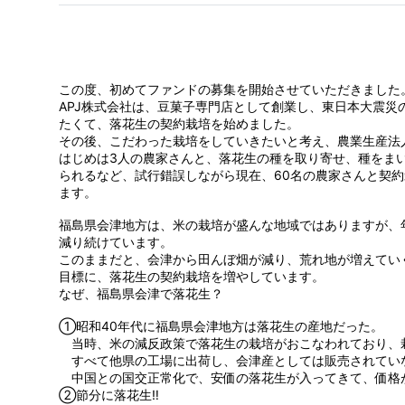
この度、初めてファンドの募集を開始させていただきました
APJ株式会社は、豆菓子専門店として創業し、東日本大震災
たくて、落花生の契約栽培を始めました。
その後、こだわった栽培をしていきたいと考え、農業生産法人
はじめは3人の農家さんと、落花生の種を取り寄せ、種をま
られるなど、試行錯誤しながら現在、60名の農家さんと契
ます。
福島県会津地方は、米の栽培が盛んな地域ではありますが、
減り続けています。
このままだと、会津から田んぼ畑が減り、荒れ地が増えてい
目標に、落花生の契約栽培を増やしています。
なぜ、福島県会津で落花生？
①昭和40年代に福島県会津地方は落花生の産地だった。
当時、米の減反政策で落花生の栽培がおこなわれており、栽
すべて他県の工場に出荷し、会津産としては販売されてい
中国との国交正常化で、安価の落花生が入ってきて、価格
②節分に落花生‼