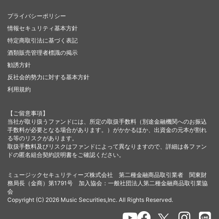
プライバシーポリシー
情報セキュリティ基本方針
特定商取引法に基づく表記
酒類販売管理者標識の掲示
勧誘方針
反社会的勢力に対する基本方針
利用規約
【ご留意事項】
当社が取り扱うファンドには、所定の取扱手数料（別途金融機関へのお振込
手数料が必要となる場合があります。）がかかるほか、出資金の元本が割れ
る等のリスクがあります。
取扱手数料及びリスクはファンドによって異なりますので、詳細は各ファン
ドの匿名組合契約説明書をご確認ください。
ミュージックセキュリティーズ株式会社 第二種金融商品取引業者 関東財
務局長（金商）第1791号 加入協会：一般社団法人第二種金融商品取引業協
会
Copyright (C) 2026 Music Securities,Inc. All Rights Reserved.