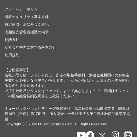
プライバシーポリシー
情報セキュリティ基本方針
特定商取引法に基づく表記
酒類販売管理者標識の掲示
勧誘方針
反社会的勢力に対する基本方針
利用規約
【ご留意事項】
当社が取り扱うファンドには、所定の取扱手数料（別途金融機関へのお振込
手数料が必要となる場合があります。）がかかるほか、出資金の元本が割れ
る等のリスクがあります。
取扱手数料及びリスクはファンドによって異なりますので、詳細は各ファン
ドの匿名組合契約説明書をご確認ください。
ミュージックセキュリティーズ株式会社 第二種金融商品取引業者 関東財
務局長（金商）第1791号 加入協会：一般社団法人第二種金融商品取引業協
会
Copyright (C) 2026 Music Securities,Inc. All Rights Reserved.