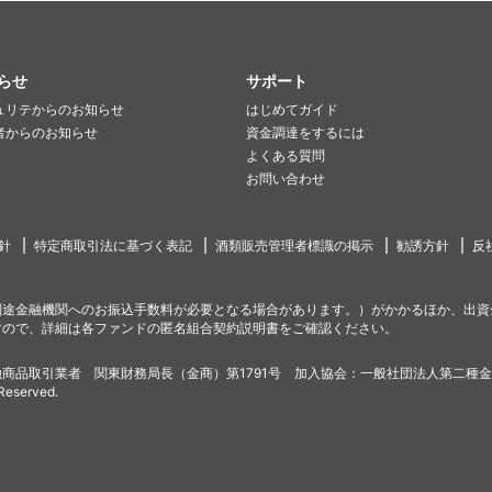
らせ
サポート
ュリテからのお知らせ
はじめてガイド
者からのお知らせ
資金調達をするには
よくある質問
お問い合わせ
針
特定商取引法に基づく表記
酒類販売管理者標識の掲示
勧誘方針
反
別途金融機関へのお振込手数料が必要となる場合があります。）がかかるほか、出資
すので、詳細は各ファンドの匿名組合契約説明書をご確認ください。
商品取引業者 関東財務局長（金商）第1791号 加入協会：一般社団法人第二種
 Reserved.