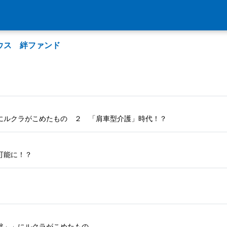
ウス 絆ファンド
にルクラがこめたもの ２ 「肩車型介護」時代！？
可能に！？
絆」」にルクラがこめたもの