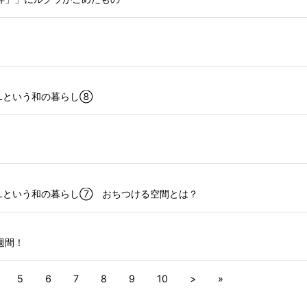
Lという和の暮らし⑧
SLという和の暮らし⑦ おちつける空間とは？
週間！
5
6
7
8
9
10
>
»