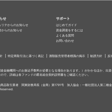
らせ
サポート
ュリテからのお知らせ
はじめてガイド
者からのお知らせ
資金調達をするには
よくある質問
お問い合わせ
針
特定商取引法に基づく表記
酒類販売管理者標識の掲示
勧誘方針
反
別途金融機関へのお振込手数料が必要となる場合があります。）がかかるほか、出資
すので、詳細は各ファンドの匿名組合契約説明書をご確認ください。
商品取引業者 関東財務局長（金商）第1791号 加入協会：一般社団法人第二種
 Reserved.