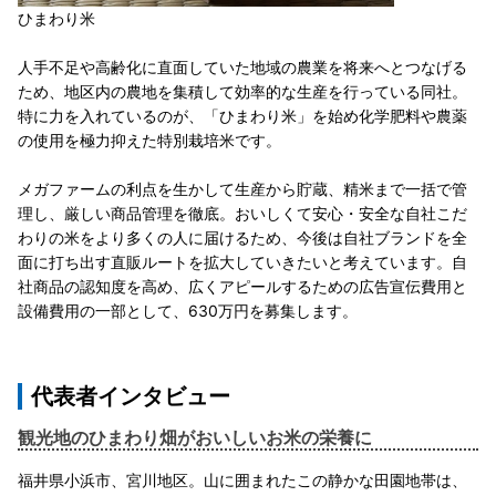
ひまわり米
人手不足や高齢化に直面していた地域の農業を将来へとつなげる
ため、地区内の農地を集積して効率的な生産を行っている同社。
特に力を入れているのが、「ひまわり米」を始め化学肥料や農薬
の使用を極力抑えた特別栽培米です。
メガファームの利点を生かして生産から貯蔵、精米まで一括で管
理し、厳しい商品管理を徹底。おいしくて安心・安全な自社こだ
わりの米をより多くの人に届けるため、今後は自社ブランドを全
面に打ち出す直販ルートを拡大していきたいと考えています。自
社商品の認知度を高め、広くアピールするための広告宣伝費用と
設備費用の一部として、630万円を募集します。
代表者インタビュー
観光地のひまわり畑がおいしいお米の栄養に
福井県小浜市、宮川地区。山に囲まれたこの静かな田園地帯は、