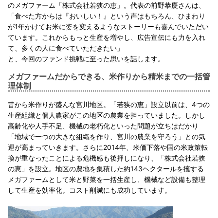
のメガファーム「株式会社若狭の恵」。代表の前野恭慶さんは、
「食べた方からは『おいしい！』という声はもちろん、ひまわり
が1年かけてお米に姿を変えるようなストーリーも喜んでいただい
ています。これからもっと生産を増やし、広告宣伝にも力を入れ
て、多くの人に食べていただきたい」
と、今回のファンド挑戦に至った思いを話します。
メガファームだからできる、米作りから精米までの一括管
理体制
昔から米作りが盛んな宮川地区。「若狭の恵」設立以前は、4つの
生産組織と個人農家がこの地区の農業を担っていました。しかし
高齢化や人手不足、機械の老朽化といった問題が立ちはだかり
「地域で一つの大きな組織を作り、宮川の農業を守ろう」との気
運が高まっていきます。さらに2014年、米価下落や国の米政策転
換が重なったことによる危機感も後押しになり、「株式会社若狭
の恵」を設立。地区の農地を集積した約143ヘクタールを擁する
メガファームとして米と野菜を一括生産し、機械など設備も整理
して生産を効率化。コスト削減にも成功しています。