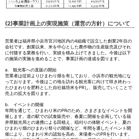
(2)事業計画上の実現施策（運営の方針）について
営業者は福井県小浜市宮川地区内の4組織で設立した創業2年目の
会社です。創業以来、米を中心とした農作物の生産販売及びそれ
に付随する業務を行い、実績を積み上げてきました。今後は以下
の施策の実施を進めることで、事業計画の達成を図ります。
a. 観光客への直販の開始
営業者は従前よりひまわり畑を有しており、小浜市の観光地にな
っております。今後はこの地を訪れる観光客に向けて咲き終わっ
たひまわりを肥料とした自社栽培米をPRし、販売していくことで
売上の拡大を図ります。
b. イベントの開催
年間を通じて、ひまわり米のPRのため、さまざまなイベントを開
催します。道の駅での試食販売や、春夏に開催を企画している福
井県観光局との連携による田植え、稲刈りの体験イベント、夏の
ひまわり畑のひまわり祭りの開催など、年間を通したイベント開
催により、ひまわり米の認知を高め、来場者へのPRを行います。