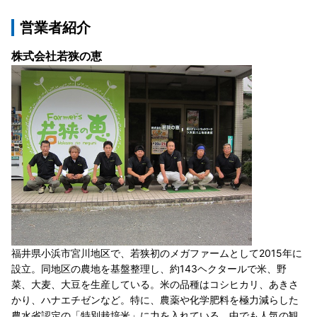
営業者紹介
株式会社若狭の恵
福井県小浜市宮川地区で、若狭初のメガファームとして2015年に
設立。同地区の農地を基盤整理し、約143ヘクタールで米、野
菜、大麦、大豆を生産している。米の品種はコシヒカリ、あきさ
かり、ハナエチゼンなど。特に、農薬や化学肥料を極力減らした
農水省認定の「特別栽培米」に力を入れている。中でも人気の観