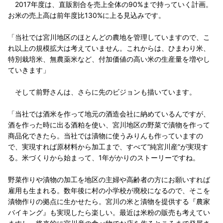
2017年度は、直販割合を売上全体の90%まで持っていく計画。
お米の売上高は前年度比130%に上る見込みです。
「当社では宮川地区のほとんどの農地を管理していますので、こ
れ以上の規模拡大は考えていません。これからは、ひまわり米、
特別栽培米、無農薬米など、付加価値の高い米の生産量を増やし
ていきます」
そして前野さんは、さらに先のビジョンも描いています。
「当社では酒米を作って地元の酒造会社に納めているんですが、
酒を作った時に出る酒粕を使い、宮川地区の野菜で漬物を作って
商品化できたら。当社では漬物に使うみりんも作っていますの
で、実現すれば原材料から加工まで、すべて“純宮川産”が実現す
る。米づくりから始まって、1年がかりのストーリーですね。
野菜作りや漬物の加工を地区の主婦や高齢者の方にお願いすれば
雇用も生まれる。数年後に村の小学校が廃校になるので、そこを
漬物作りの拠点に生かせたら。宮川の米と漬物を提供する『農家
バイキング』も実現したら楽しい。最近は米粉の販売も考えてい