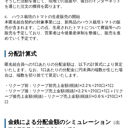
そうした活動を通じて、現地での直販や、後日のインターネット
を通じた注文の獲得を図ります。
c. ハウス栽培のトマトの生産販売の開始
本匿名組合契約の対象事業には、新商品のハウス栽培トマトの販
売が含まれます。この点、生産されたトマトについて農協等への
販売を予定しており、営業者は今後量産体制を整備し、販売を進
めていく予定です。
分配計算式
匿名組合員への1口あたりの分配金額は、以下の計算式により算定
いたします。なお、1口あたりの分配金に円未満の端数が生じた場
合は、端数を切り捨てて算定いたします。
・リクープ前：リクープ前売上金額(税抜)×2.2％÷210口×1口
・リクープ後：リクープ売上金額(税抜)×2.2％÷210口×1口＋(リク
ープ後売上金額(税抜)－リクープ売上金額(税抜))×0.6％÷210口×1
口
金銭による分配金額のシミュレーション
（出