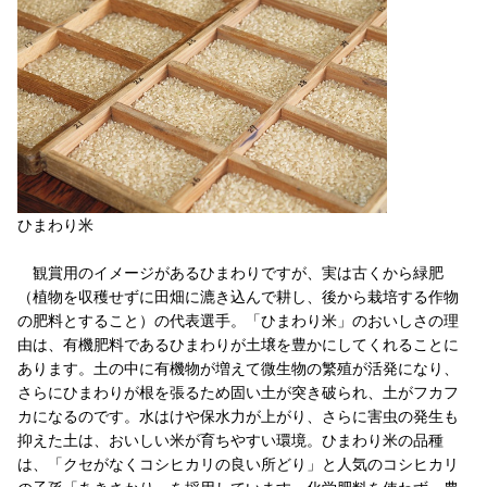
ひまわり米
観賞用のイメージがあるひまわりですが、実は古くから緑肥
（植物を収穫せずに田畑に漉き込んで耕し、後から栽培する作物
の肥料とすること）の代表選手。「ひまわり米」のおいしさの理
由は、有機肥料であるひまわりが土壌を豊かにしてくれることに
あります。土の中に有機物が増えて微生物の繁殖が活発になり、
さらにひまわりが根を張るため固い土が突き破られ、土がフカフ
カになるのです。水はけや保水力が上がり、さらに害虫の発生も
抑えた土は、おいしい米が育ちやすい環境。ひまわり米の品種
は、「クセがなくコシヒカリの良い所どり」と人気のコシヒカリ