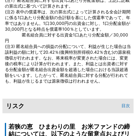
(注1）匿名組合員に対する出資1口あたり分配金額は、上記に記載
の算出式に基づいて計算されます。
(注2) 表中の償還率は、次の算出式によって計算される全会計期間
に係る1口あたり分配金額の合計額を基にした償還率であって、年
率ではありません。1口30,000円の出資金に対し、1口分配金額が
30,000円となる時点を償還率100％としています。
匿名組合員に対する出資金1口あたり分配金額／30,000
円
(注3) 匿名組合員への損益の分配について、利益が生じた場合は当
該利益の額に対して20.42％(復興特別所得税0.42％含む)の源泉税
徴収が行われます。なお、将来税率が変更された場合には、変更
後の税率により計算が行われます。また、利益とは出資者に対す
る分配金額が匿名組合出資金額を超過した場合における当該超過
額をいいます。したがって、匿名組合員に対する分配が行われて
も、利益が生じるまでは源泉徴収は行われません。
リスク
目次
若狭の恵 ひまわりの里 お米ファンドの締
結については、以下のような留意点およびリ