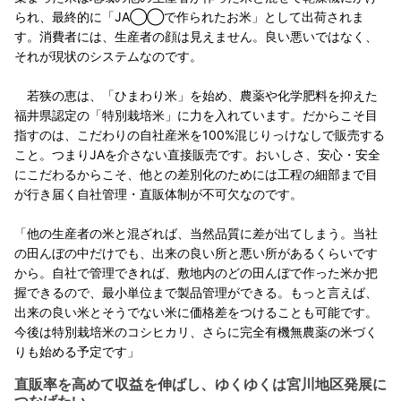
られ、最終的に「JA◯◯で作られたお米」として出荷されま
す。消費者には、生産者の顔は見えません。良い悪いではなく、
それが現状のシステムなのです。
若狭の恵は、「ひまわり米」を始め、農薬や化学肥料を抑えた
福井県認定の「特別栽培米」に力を入れています。だからこそ目
指すのは、こだわりの自社産米を100%混じりっけなしで販売する
こと。つまりJAを介さない直接販売です。おいしさ、安心・安全
にこだわるからこそ、他との差別化のためには工程の細部まで目
が行き届く自社管理・直販体制が不可欠なのです。
「他の生産者の米と混ざれば、当然品質に差が出てしまう。当社
の田んぼの中だけでも、出来の良い所と悪い所があるくらいです
から。自社で管理できれば、敷地内のどの田んぼで作った米か把
握できるので、最小単位まで製品管理ができる。もっと言えば、
出来の良い米とそうでない米に価格差をつけることも可能です。
今後は特別栽培米のコシヒカリ、さらに完全有機無農薬の米づく
りも始める予定です」
直販率を高めて収益を伸ばし、ゆくゆくは宮川地区発展に
つなげたい