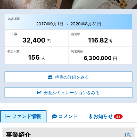
会計期間
2017年9月1日 ～ 2020年8月31日
一口
償還率
32,400
116.82
円
%
参加人数
調達実績
156
6,300,000
人
円
特典の詳細をみる
分配シミュレーションをみる
ファンド情報
コメント
お知らせ
88
事業紹介
目次