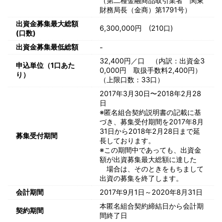
（第二種金融商品取引業者 関東
財務局長（金商）第1791号）
出資金募集最大総額
6,300,000円 (210口)
(口数)
出資金募集最低総額
-
32,400円／口 （内訳：出資金3
申込単位（1口あた
0,000円 取扱手数料2,400円）
り）
（上限口数：33口）
2017年3月30日〜2018年2月28
日
※匿名組合契約説明書の記載に基
づき、募集受付期間を2017年8月
31日から2018年2月28日まで延
募集受付期間
長しております。
※この期間中であっても、出資金
額が出資募集最大総額に達した
場合は、そのときをもちまして
出資の募集を終了します。
会計期間
2017年9月1日～2020年8月31日
本匿名組合契約締結日から会計期
契約期間
間終了日