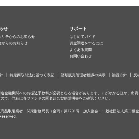
らせ
サポート
ュリテからのお知らせ
はじめてガイド
者からのお知らせ
資金調達をするには
よくある質問
お問い合わせ
針
特定商取引法に基づく表記
酒類販売管理者標識の掲示
勧誘方針
反
別途金融機関へのお振込手数料が必要となる場合があります。）がかかるほか、出資
すので、詳細は各ファンドの匿名組合契約説明書をご確認ください。
商品取引業者 関東財務局長（金商）第1791号 加入協会：一般社団法人第二種
 Reserved.