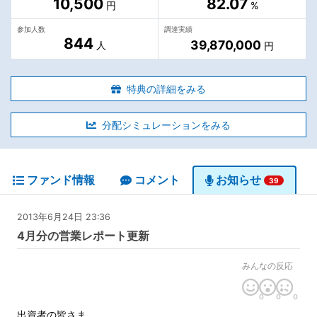
10,500
82.07
円
%
参加人数
調達実績
844
39,870,000
人
円
特典の詳細をみる
分配シミュレーションをみる
ファンド情報
コメント
お知らせ
39
2013年6月24日 23:36
4月分の営業レポート更新
みんなの反応
0
0
0
出資者の皆さま