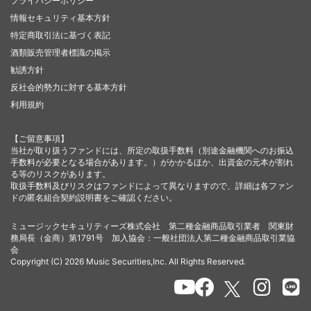
プライバシーポリシー
情報セキュリティ基本方針
特定商取引法に基づく表記
酒類販売管理者標識の掲示
勧誘方針
反社会的勢力に対する基本方針
利用規約
【ご留意事項】
当社が取り扱うファンドには、所定の取扱手数料（別途金融機関へのお振込
手数料が必要となる場合があります。）がかかるほか、出資金の元本が割れ
る等のリスクがあります。
取扱手数料及びリスクはファンドによって異なりますので、詳細は各ファン
ドの匿名組合契約説明書をご確認ください。
ミュージックセキュリティーズ株式会社 第二種金融商品取引業者 関東財
務局長（金商）第1791号 加入協会：一般社団法人第二種金融商品取引業協
会
Copyright (C) 2026 Music Securities,Inc. All Rights Reserved.