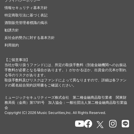
プライバシーポリシー
情報セキュリティ基本方針
特定商取引法に基づく表記
酒類販売管理者標識の掲示
勧誘方針
反社会的勢力に対する基本方針
利用規約
【ご留意事項】
当社が取り扱うファンドには、所定の取扱手数料（別途金融機関へのお振込
手数料が必要となる場合があります。）がかかるほか、出資金の元本が割れ
る等のリスクがあります。
取扱手数料及びリスクはファンドによって異なりますので、詳細は各ファン
ドの匿名組合契約説明書をご確認ください。
ミュージックセキュリティーズ株式会社 第二種金融商品取引業者 関東財
務局長（金商）第1791号 加入協会：一般社団法人第二種金融商品取引業協
会
Copyright (C) 2026 Music Securities,Inc. All Rights Reserved.