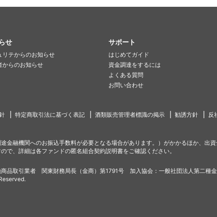
らせ
サポート
ュリテからのお知らせ
はじめてガイド
者からのお知らせ
資金調達をするには
よくある質問
お問い合わせ
針
特定商取引法に基づく表記
酒類販売管理者標識の掲示
勧誘方針
反
別途金融機関へのお振込手数料が必要となる場合があります。）がかかるほか、出資
すので、詳細は各ファンドの匿名組合契約説明書をご確認ください。
商品取引業者 関東財務局長（金商）第1791号 加入協会：一般社団法人第二種
 Reserved.