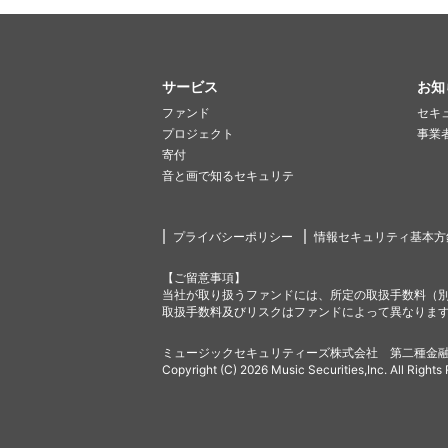
サービス
お知
ファンド
セキ
プロジェクト
事業
寄付
音と画で知るセキュリテ
プライバシーポリシー
情報セキュリティ基本方
【ご留意事項】
当社が取り扱うファンドには、所定の取扱手数料（
取扱手数料及びリスクはファンドによって異なりま
ミュージックセキュリティーズ株式会社 第二種金融
Copyright (C) 2026 Music Securities,Inc. All Rights