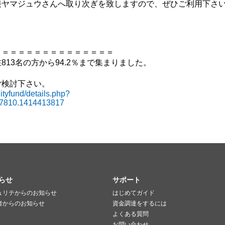
接ヤマジュウさんへ取り次ぎを致しますので、ぜひご利用下さ
＝＝＝＝＝＝＝＝＝＝＝＝＝＝＝
13名の方から94.2％まで集まりました。
ご検討下さい。
tyfund/details.php?
77810.1414413817
。
らせ
サポート
ュリテからのお知らせ
はじめてガイド
者からのお知らせ
資金調達をするには
よくある質問
お問い合わせ