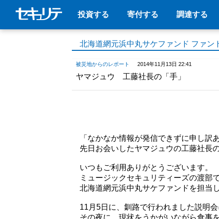
投資する
寄付する
調達する
北海道網元浜中丸サケファンド ファン
被災地からのレポート
2014年11月13日 22:41
ヤマジュウ 工藤社長の「手」
「なかなか情報が発信できずに申し訳
先日お会いしたヤマジュウの工藤社長
いつもご利用ありがとうございます。
ミュージックセキュリティーズの渡部
北海道網元浜中丸サケファンドを担当
11月5日に、釧路で行われました説明
その夜に、現状をうかがいながら食事