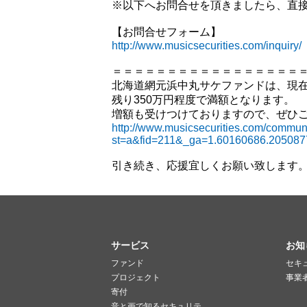
※以下へお問合せを頂きましたら、直
【お問合せフォーム】
http://www.musicsecurities.com/inquiry/
＝＝＝＝＝＝＝＝＝＝＝＝＝＝＝＝＝
北海道網元浜中丸サケファンドは、現在8
残り350万円程度で満額となります。
増額も受けつけておりますので、ぜひ
http://www.musicsecurities.com/communi
st=a&fid=211&_ga=1.60160686.20508
引き続き、応援宜しくお願い致します
サービス
お知
ファンド
セキ
プロジェクト
事業
寄付
音と画で知るセキュリテ