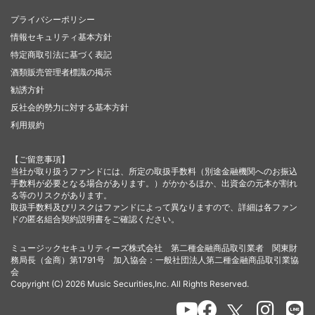
プライバシーポリシー
情報セキュリティ基本方針
特定商取引法に基づく表記
酒類販売管理者標識の掲示
勧誘方針
反社会的勢力に対する基本方針
利用規約
【ご留意事項】
当社が取り扱うファンドには、所定の取扱手数料（別途金融機関へのお振込
手数料が必要となる場合があります。）がかかるほか、出資金の元本が割れ
る等のリスクがあります。
取扱手数料及びリスクはファンドによって異なりますので、詳細は各ファン
ドの匿名組合契約説明書をご確認ください。
ミュージックセキュリティーズ株式会社 第二種金融商品取引業者 関東財
務局長（金商）第1791号 加入協会：一般社団法人第二種金融商品取引業協
会
Copyright (C) 2026 Music Securities,Inc. All Rights Reserved.