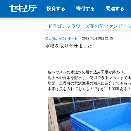
投資する
寄付する
調達する
ドラゴンフラワーズ花の苗ファンド 
被災地からのレポート
2012年8月30日 21:35
水槽を取り寄せました
各ハウスへの水道水の引き込み工事が終わり、
地下水や雨水を貯水し、使用できるレベルまで
地元、亘理町の荒浜漁港の知人に紹介してもら
本来は魚を入れておくものですが、1,000Lあ