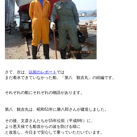
さて、次は、
以前のレポート
では
まだ着水できていなかった船、「
第八 観吉丸」の続編です。
それぞれの船にそれぞれの物語があります。
第八 観吉丸は、昭和51年に
勝八郎さん
が建造しました。
その後、文彦さんたちが15年位前（平成8年）に、
より悪天候でも船首からの波を防げる様に
と改造し、今日まで安心して乗っていただいています。