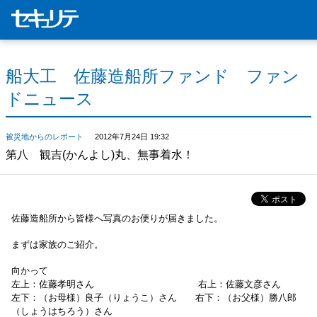
船大工 佐藤造船所ファンド ファン
ドニュース
被災地からのレポート
2012年7月24日 19:32
第八 観吉(かんよし)丸、無事着水！
佐藤造船所から皆様へ写真のお便りが届きました。
まずは家族のご紹介。
向かって
左上：佐藤孝明さん 右上：佐藤文彦さん
左下：（お母様）良子（りょうこ）さん 右下：（お父様）勝八郎
（しょうはちろう）さん