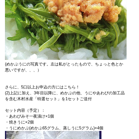
(めかぶうにの写真です。左は私がとったもので、ちょっと色とか
悪いですが、、、）
さらに、5口以上お申込の方にはこちら！
(2)
上記に加え、3年目以降に、めかぶの他、うにやあわびの加工品
を含む木村水産「特選セット」を1セットご送付
セット内容（予定）：
・あわびみそ一夜漬け×1個
・焼きうに×2個
・うにめかぶ(めかぶ65グラム、蒸しうに5グラム)×4個