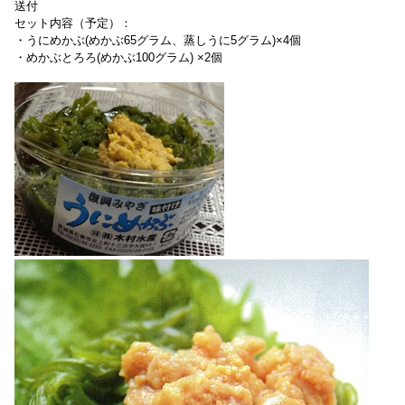
送付
セット内容（予定）：
・うにめかぶ(めかぶ65グラム、蒸しうに5グラム)×4個
・めかぶとろろ(めかぶ100グラム) ×2個