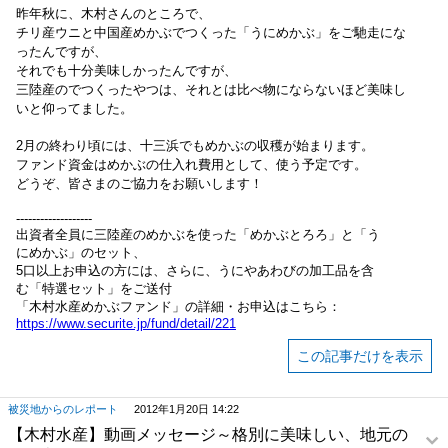
昨年秋に、木村さんのところで、
チリ産ウニと中国産めかぶでつくった「うにめかぶ」をご馳走にな
ったんですが、
それでも十分美味しかったんですが、
三陸産のでつくったやつは、それとは比べ物にならないほど美味し
いと仰ってました。
2月の終わり頃には、十三浜でもめかぶの収穫が始まります。
ファンド資金はめかぶの仕入れ費用として、使う予定です。
どうぞ、皆さまのご協力をお願いします！
-------------------
出資者全員に三陸産のめかぶを使った「めかぶとろろ」と「う
にめかぶ」のセット、
5口以上お申込の方には、さらに、うにやあわびの加工品を含
む「特選セット」をご送付
「木村水産めかぶファンド」の詳細・お申込はこちら：
https://www.securite.jp/fund/detail/221
この記事だけを表示
被災地からのレポート
2012年1月20日 14:22
【木村水産】動画メッセージ～格別に美味しい、地元の