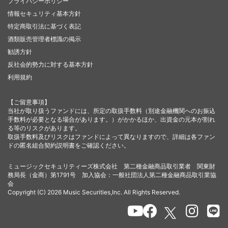
プライバシーポリシー
情報セキュリティ基本方針
特定商取引法に基づく表記
酒類販売管理者標識の掲示
勧誘方針
反社会的勢力に対する基本方針
利用規約
【ご留意事項】
当社が取り扱うファンドには、所定の取扱手数料（別途金融機関へのお振込
手数料が必要となる場合があります。）がかかるほか、出資金の元本が割れ
る等のリスクがあります。
取扱手数料及びリスクはファンドによって異なりますので、詳細は各ファン
ドの匿名組合契約説明書をご確認ください。
ミュージックセキュリティーズ株式会社 第二種金融商品取引業者 関東財
務局長（金商）第1791号 加入協会：一般社団法人第二種金融商品取引業協
会
Copyright (C) 2026 Music Securities,Inc. All Rights Reserved.