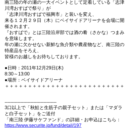
南三陸の年の瀬の一大イベントとして定着している「志津
川湾おすばで祭り」が
「志津川湾おすばで福興市」と装いを変え、
来る１２月２９日（木）にベイサイドアリーナを会場に開
催されます。
『おすばで』とは三陸沿岸部では酒の肴（さかな）つまみ
を意味します。
年の瀬に欠かせない新鮮な魚介類や農産物など、南三陸の
特産品をそろえ、
皆様のお越しをお待ちしております。
●日時：2011年12月29日(木)
8:30～13:00
●場所：ベイサイドアリーナ
＋＋＋＋＋＋＋＋＋＋＋＋＋＋＋＋＋＋＋＋＋＋＋＋＋＋
------------------------------------
3口以上で「秋鮭と生筋子の親子セット」または「マダラ
と白子セット」をご送付
「南三陸 伊藤サケファンド」の詳細・お申込はこちら：
https://www.securite.jp/fund/detail/197