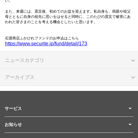
い。
また、来週には、震災後、初めてのお盆を迎えます。私自身も、両親や祖父
母とともに自身の祖先に思いをはせると同時に、このたびの震災で被害にあ
われた皆さまのことを考える機会としたいと思います。
石渡商店ふかひれファンドのお申込はこちら
https://www.securite.jp/fund/detail/173
ニュースカテゴリ
アーカイブス
サービス
お知らせ