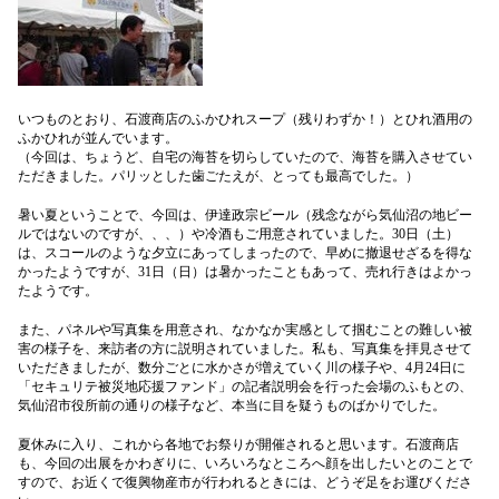
いつものとおり、石渡商店のふかひれスープ（残りわずか！）とひれ酒用の
ふかひれが並んでいます。
（今回は、ちょうど、自宅の海苔を切らしていたので、海苔を購入させてい
ただきました。パリッとした歯ごたえが、とっても最高でした。）
暑い夏ということで、今回は、伊達政宗ビール（残念ながら気仙沼の地ビー
ルではないのですが、、、）や冷酒もご用意されていました。30日（土）
は、スコールのような夕立にあってしまったので、早めに撤退せざるを得な
かったようですが、31日（日）は暑かったこともあって、売れ行きはよかっ
たようです。
また、パネルや写真集を用意され、なかなか実感として掴むことの難しい被
害の様子を、来訪者の方に説明されていました。私も、写真集を拝見させて
いただきましたが、数分ごとに水かさが増えていく川の様子や、4月24日に
「セキュリテ被災地応援ファンド」の記者説明会を行った会場のふもとの、
気仙沼市役所前の通りの様子など、本当に目を疑うものばかりでした。
夏休みに入り、これから各地でお祭りが開催されると思います。石渡商店
も、今回の出展をかわぎりに、いろいろなところへ顔を出したいとのことで
すので、お近くで復興物産市が行われるときには、どうぞ足をお運びくださ