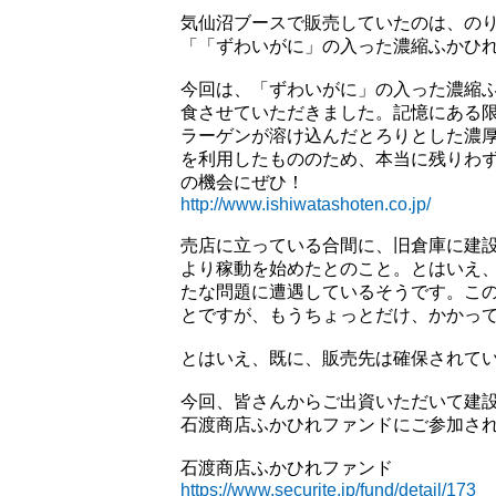
気仙沼ブースで販売していたのは、の
「「ずわいがに」の入った濃縮ふかひ
今回は、「ずわいがに」の入った濃縮
食させていただきました。記憶にある
ラーゲンが溶け込んだとろりとした濃
を利用したもののため、本当に残りわ
の機会にぜひ！
http://www.ishiwatashoten.co.jp/
売店に立っている合間に、旧倉庫に建
より稼動を始めたとのこと。とはいえ
たな問題に遭遇しているそうです。こ
とですが、もうちょっとだけ、かかっ
とはいえ、既に、販売先は確保されて
今回、皆さんからご出資いただいて建
石渡商店ふかひれファンドにご参加さ
石渡商店ふかひれファンド
https://www.securite.jp/fund/detail/173