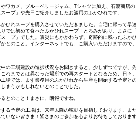
りやワカメ、ブルーベリージャム、Tシャツに加え、石渡商店の
れスープ」や先日ご紹介しましたお酒用のふかひれです。
ふかひれスープを購入させていただきました。自宅に帰って早
限りでは初めて食べたふかひれスープ！とろみがあり、まさに
厚スープ」でした。震災にもかかわらず、奇跡的に残ったふか
ずかとのこと。インターネットでも、ご購入いただけますので
設中の工場建設の進捗状況をお聞きすると、少しずつですが、
、これまでとは異なった場所での再スタートとなるため、日々
の工場では、まず業務用のふかひれから生産を開始する予定と
てしまうかもしれないとのことでした。
いるとのこと！まさに、朗報ですね。
設する予定の工場は、来年以降の稼動を目指しております。ま
れていない皆さま！皆さまのご参加を心よりお待ちしておりま