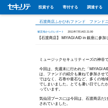
投資する
寄付する
調達する
石渡商店ふかひれファンド ファンド
被災地からのレポート
2011年7月14日 21:00
【石渡商店】 MIYAGI AID in 銀座に参
ミュージックセキュリティーズの神谷
今回は、先週末に行われた「MIYAGI 
は、ファンドの紹介も兼ねて参加させ
ではなく、石巻や釜石など、多くの地
でしまいました。とても暑い日でした
っています。
気仙沼ブースには今回は、石渡商店だ
されていました。