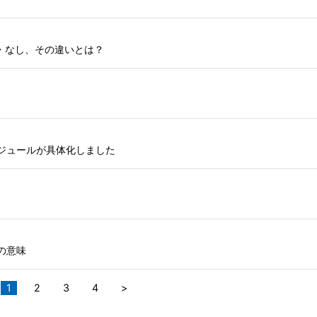
・なし、その違いとは？
ケジュールが具体化しました
の意味
1
2
3
4
>