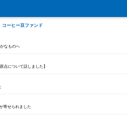
」コーヒー豆ファンド
確かなものへ
私の原点について話しました】
た
声が寄せられました