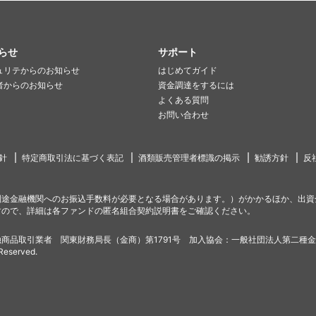
らせ
サポート
ュリテからのお知らせ
はじめてガイド
者からのお知らせ
資金調達をするには
よくある質問
お問い合わせ
針
特定商取引法に基づく表記
酒類販売管理者標識の掲示
勧誘方針
反
別途金融機関へのお振込手数料が必要となる場合があります。）がかかるほか、出資
すので、詳細は各ファンドの匿名組合契約説明書をご確認ください。
商品取引業者 関東財務局長（金商）第1791号 加入協会：一般社団法人第二種
 Reserved.