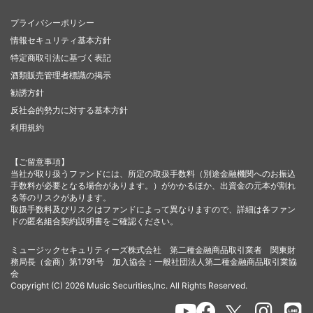
プライバシーポリシー
情報セキュリティ基本方針
特定商取引法に基づく表記
酒類販売管理者標識の掲示
勧誘方針
反社会的勢力に対する基本方針
利用規約
【ご留意事項】
当社が取り扱うファンドには、所定の取扱手数料（別途金融機関へのお振込
手数料が必要となる場合があります。）がかかるほか、出資金の元本が割れ
る等のリスクがあります。
取扱手数料及びリスクはファンドによって異なりますので、詳細は各ファン
ドの匿名組合契約説明書をご確認ください。
ミュージックセキュリティーズ株式会社 第二種金融商品取引業者 関東財
務局長（金商）第1791号 加入協会：一般社団法人第二種金融商品取引業協
会
Copyright (C) 2026 Music Securities,Inc. All Rights Reserved.