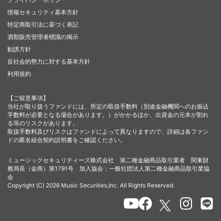
情報セキュリティ基本方針
特定商取引法に基づく表記
酒類販売管理者標識の掲示
勧誘方針
反社会的勢力に対する基本方針
利用規約
【ご留意事項】
当社が取り扱うファンドには、所定の取扱手数料（別途金融機関へのお振込
手数料が必要となる場合があります。）がかかるほか、出資金の元本が割れ
る等のリスクがあります。
取扱手数料及びリスクはファンドによって異なりますので、詳細は各ファン
ドの匿名組合契約説明書をご確認ください。
ミュージックセキュリティーズ株式会社 第二種金融商品取引業者 関東財
務局長（金商）第1791号 加入協会：一般社団法人第二種金融商品取引業協
会
Copyright (C) 2026 Music Securities,Inc. All Rights Reserved.