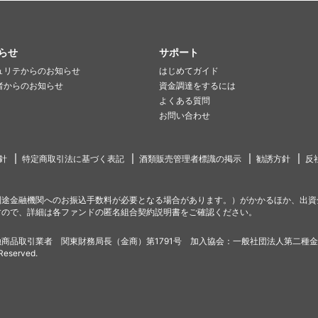
らせ
サポート
ュリテからのお知らせ
はじめてガイド
者からのお知らせ
資金調達をするには
よくある質問
お問い合わせ
針
特定商取引法に基づく表記
酒類販売管理者標識の掲示
勧誘方針
反
別途金融機関へのお振込手数料が必要となる場合があります。）がかかるほか、出資
すので、詳細は各ファンドの匿名組合契約説明書をご確認ください。
商品取引業者 関東財務局長（金商）第1791号 加入協会：一般社団法人第二種
 Reserved.