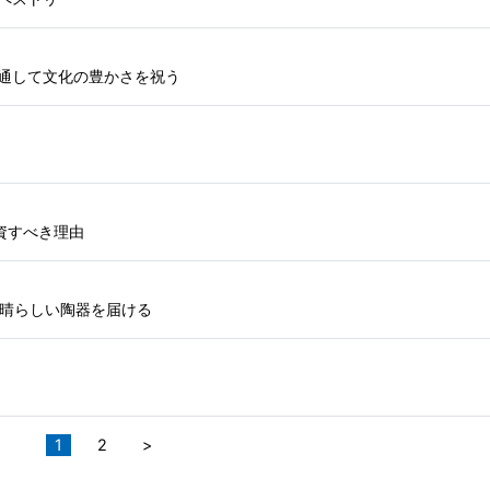
を通して文化の豊かさを祝う
資すべき理由
素晴らしい陶器を届ける
1
2
>