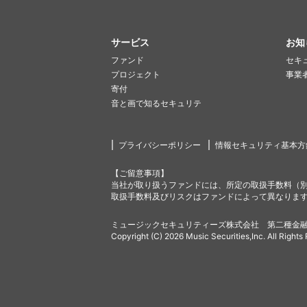
サービス
お知
ファンド
セキ
プロジェクト
事業
寄付
音と画で知るセキュリテ
プライバシーポリシー
情報セキュリティ基本方
【ご留意事項】
当社が取り扱うファンドには、所定の取扱手数料（
取扱手数料及びリスクはファンドによって異なりま
ミュージックセキュリティーズ株式会社 第二種金融
Copyright (C) 2026 Music Securities,Inc. All Rights