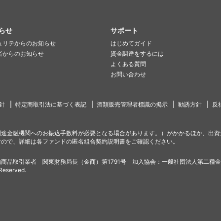
らせ
サポート
ュリテからのお知らせ
はじめてガイド
者からのお知らせ
資金調達をするには
よくある質問
お問い合わせ
針
特定商取引法に基づく表記
酒類販売管理者標識の掲示
勧誘方針
反
別途金融機関へのお振込手数料が必要となる場合があります。）がかかるほか、出資
すので、詳細は各ファンドの匿名組合契約説明書をご確認ください。
商品取引業者 関東財務局長（金商）第1791号 加入協会：一般社団法人第二種
 Reserved.