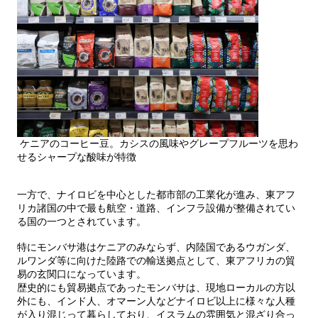
ケニアのコーヒー豆。カシスの風味やグレープフルーツを思わ
せるシャープな酸味が特徴
一方で、ナイロビを中心とした都市部の工業化が進み、東アフ
リカ諸国の中で最も航空・道路、インフラ設備が整備されてい
る国の一つとされています。
特にモンバサ港はケニアのみならず、内陸国であるウガンダ、
ルワンダ等に向けた陸路での輸送拠点として、東アフリカの貿
易の玄関口になっています。
歴史的にも貿易拠点であったモンバサは、現地ローカルの方以
外にも、インド人、オマーン人などナイロビ以上に様々な人種
が入り混じって暮らしており、イスラムの雰囲気と混ざり合っ