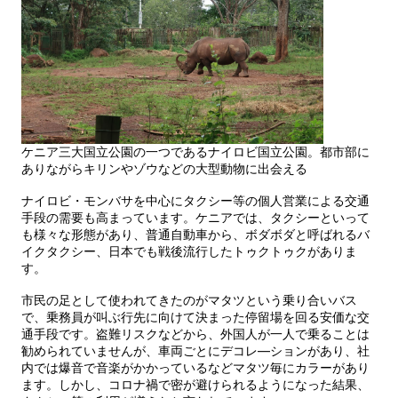
ケニア三大国立公園の一つであるナイロビ国立公園。都市部に
ありながらキリンやゾウなどの大型動物に出会える
ナイロビ・モンバサを中心にタクシー等の個人営業による交通
手段の需要も高まっています。ケニアでは、タクシーといって
も様々な形態があり、普通自動車から、ボダボダと呼ばれるバ
イクタクシー、日本でも戦後流行したトゥクトゥクがありま
す。
市民の足として使われてきたのがマタツという乗り合いバス
で、乗務員が叫ぶ行先に向けて決まった停留場を回る安価な交
通手段です。盗難リスクなどから、外国人が一人で乗ることは
勧められていませんが、車両ごとにデコレ―ションがあり、社
内では爆音で音楽がかかっているなどマタツ毎にカラーがあり
ます。しかし、コロナ禍で密が避けられるようになった結果、