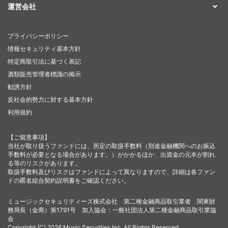
運営会社
プライバシーポリシー
情報セキュリティ基本方針
特定商取引法に基づく表記
酒類販売管理者標識の掲示
勧誘方針
反社会的勢力に対する基本方針
利用規約
【ご留意事項】
当社が取り扱うファンドには、所定の取扱手数料（別途金融機関へのお振込
手数料が必要となる場合があります。）がかかるほか、出資金の元本が割れ
る等のリスクがあります。
取扱手数料及びリスクはファンドによって異なりますので、詳細は各ファン
ドの匿名組合契約説明書をご確認ください。
ミュージックセキュリティーズ株式会社 第二種金融商品取引業者 関東財
務局長（金商）第1791号 加入協会：一般社団法人第二種金融商品取引業協
会
Copyright (C) 2026 Music Securities,Inc. All Rights Reserved.