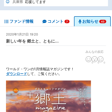
兵庫県
応援してます
ファンド情報
コメント
お知らせ
7
43
2020年1月21日 19:20
新しい年を 郷土と、ともに...
みんなの反応
0
0
0
ワールド・ワンの1月情報誌マガジンです！
ダウンロード
して、ご覧ください。