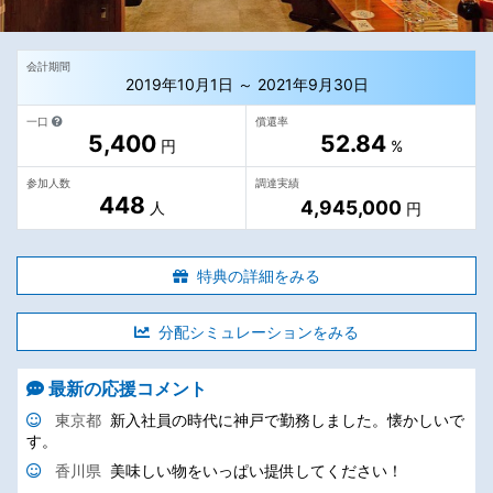
会計期間
2019年10月1日 ～ 2021年9月30日
一口
償還率
5,400
52.84
円
%
参加人数
調達実績
448
4,945,000
人
円
特典の詳細をみる
分配シミュレーションをみる
最新の応援コメント
東京都
新入社員の時代に神戸で勤務しました。懐かしいで
す。
香川県
美味しい物をいっぱい提供してください！