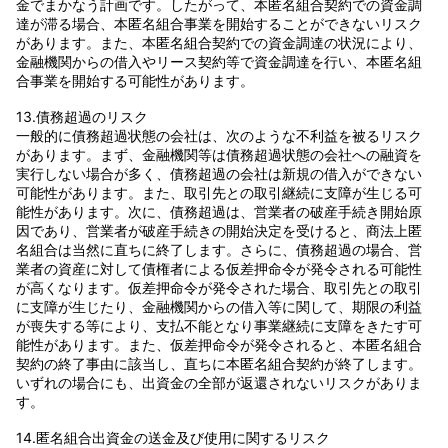
金でまかなう計画です。したがって、本匿名組合契約での資金調
達が滞る場合、本匿名組合事業を開始することができないリスク
があります。また、本匿名組合契約での資金調達の状況により、
金融機関からの借入やリース契約等で資金調達を行い、本匿名組
合事業を開始する可能性があります。
13.債務超過のリスク
一般的に債務超過状態の会社は、次のような不利益を被るリスク
があります。まず、金融機関等は債務超過状態の会社への融資を
実行しない場合が多く、債務超過の会社は新規の借入ができない
可能性があります。また、取引先との取引継続に支障が生じる可
能性があります。次に、債務超過は、営業者の破産手続き開始原
因であり、営業者が破産手続きの開始決定を受けると、商法上匿
名組合は当然に直ちに終了します。さらに、債務超過の場合、営
業者の資産に対して債権者による仮差押命令が発令される可能性
が高くなります。仮差押命令が発令された場合、取引先との取引
に支障が生じたり、金融機関からの借入等に関して、期限の利益
が喪失する等により、支払不能となり事業継続に支障をきたす可
能性があります。また、仮差押命令が発令されると、本匿名組合
契約の終了事由に該当し、直ちに本匿名組合契約が終了します。
いずれの場合にも、出資金の全部が返還されないリスクがありま
す。
14.匿名組合出資金の送金及び使用に関するリスク