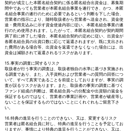
契約が成立した本匿名組合契約に係る匿名組合出資金は、募集期
間中であっても営業者が本匿名組合事業を遂行でき、かつ、本匿
名組合事業の遂行のために必要であるという判断を下した場合、
営業者の指示により、随時取扱者から営業者へ送金され、資金使
途・費用見込みに示す資金使途内容に従い、本匿名組合事業の遂
行のため使用されます。したがって、本匿名組合契約が契約期間
満了前に終了した場合、本匿名組合契約の定めに従い、出資金が
各匿名組合員の出資口数に応じて返還されますが、既に支出され
た費用がある場合等、出資金を返還できなくなった場合には、出
資金は減額されて返還されるリスクがあります。
15.事実の調査に関するリスク
取扱者が行う事実の調査は、取扱者独自の水準に基づき実施され
る調査であり、また、入手資料および営業者への質問の回答につ
いて、すべて真実であることを前提としておりますが、事実の調
査が誤るリスクがあります。また、取扱者の事実の調査に基づく
ファンド組成の判断は、匿名組合員への分配金や出資額の返金を
保証するものではなく、営業者の事業計画や、営業者が破産等し
ないことを保証するものではないことにくれぐれもご留意下さ
い。
16.特典の進呈を行うことのできない、又は、変更するリスク
営業者は匿名組合員に対し、特典の進呈を行うことを予定してお
りますが、事情により特典の進呈を行うことができない、又は、