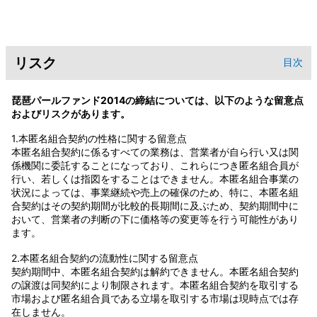
リスク
目次
琵琶パールファンド2014の締結については、以下のような留意点
およびリスクがあります。
1.本匿名組合契約の性格に関する留意点
本匿名組合契約に係るすべての業務は、営業者が自ら行い又は関
係機関に委託することになっており、これらにつき匿名組合員が
行い、若しくは指図をすることはできません。本匿名組合事業の
状況によっては、事業継続や売上の確保のため、特に、本匿名組
合契約はその契約期間が比較的長期間に及ぶため、契約期間中に
おいて、営業者の判断の下に価格等の変更等を行う可能性があり
ます。
2.本匿名組合契約の流動性に関する留意点
契約期間中、本匿名組合契約は解約できません。本匿名組合契約
の譲渡は同契約により制限されます。本匿名組合契約を取引する
市場および匿名組合員である立場を取引する市場は現時点では存
在しません。