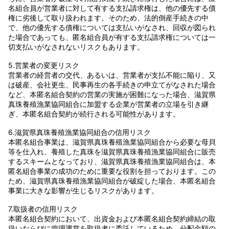
名組合員が営業者に対して有する支払請求権は、他の優先する債
権に劣後して取り扱われます。そのため、法的倒産手続きの中
で、他の優先する債権については支払いがなされ、回収が図られ
た場合であっても、匿名組合員が有する支払請求権については一
切支払いがなされないリスクもあります。
5.営業者の変更リスク
営業者の経営者の交代、あるいは、営業者が支払不能に陥り、又
は破産、会社更生、民事再生の各手続きの申立てがなされた場合
など、本匿名組合契約の営業の実施が困難になった場合、滋賀県
真珠養殖漁業協同組合に加盟する企業が営業者の立場を引き継
ぎ、本匿名組合契約が続行される可能性があります。
6.滋賀県真珠養殖漁業協同組合の信用リスク
本匿名組合事業は、滋賀県真珠養殖漁業協同組合から必要な母貝
等を仕入れ、養殖した真珠を滋賀県真珠養殖漁業協同組合に販売
するスキームとなっており、滋賀県真珠養殖漁業協同組合は、本
匿名組合事業の成功のために重要な役割を担っております。この
ため、滋賀県真珠養殖漁業協同組合が破綻した場合、本匿名組合
事業に大きな影響が生じるリスクがあります。
7.取扱者の信用リスク
本匿名組合契約において、出資金および本匿名組合契約締結の取
扱いならびに管理運営を取扱者に委託しているため、分配金額の