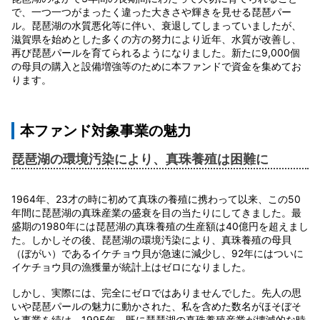
で、一つ一つがまったく違った大きさや輝きを見せる琵琶パー
ル。琵琶湖の水質悪化等に伴い、衰退してしまっていましたが、
滋賀県を始めとした多くの方の努力により近年、水質が改善し、
再び琵琶パールを育てられるようになりました。新たに9,000個
の母貝の購入と設備増強等のために本ファンドで資金を集めてお
ります。
本ファンド対象事業の魅力
琵琶湖の環境汚染により、真珠養殖は困難に
1964年、23才の時に初めて真珠の養殖に携わって以来、この50
年間に琵琶湖の真珠産業の盛衰を目の当たりにしてきました。最
盛期の1980年には琵琶湖の真珠養殖の生産額は40億円を超えまし
た。しかしその後、琵琶湖の環境汚染により、真珠養殖の母貝
（ぼがい）であるイケチョウ貝が急速に減少し、92年にはついに
イケチョウ貝の漁獲量が統計上はゼロになりました。
しかし、実際には、完全にゼロではありませんでした。先人の思
いや琵琶パールの魅力に動かされた、私を含めた数名がほそぼそ
と事業を続け、1995年、既に琵琶湖の真珠養殖産業が壊滅的な時