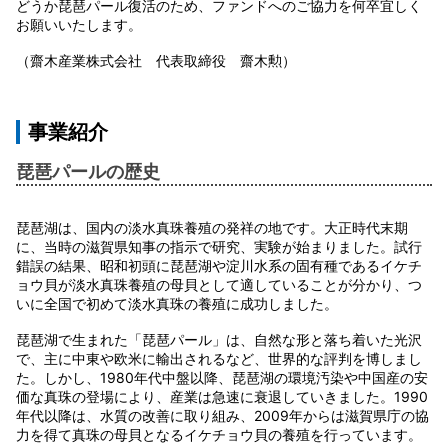
どうか琵琶パール復活のため、ファンドへのご協力を何卒宜しく
お願いいたします。
（齋木産業株式会社 代表取締役 齋木勲）
事業紹介
琵琶パールの歴史
琵琶湖は、国内の淡水真珠養殖の発祥の地です。大正時代末期
に、当時の滋賀県知事の指示で研究、実験が始まりました。試行
錯誤の結果、昭和初頭に琵琶湖や淀川水系の固有種であるイケチ
ョウ貝が淡水真珠養殖の母貝として適していることが分かり、つ
いに全国で初めて淡水真珠の養殖に成功しました。
琵琶湖で生まれた「琵琶パール」は、自然な形と落ち着いた光沢
で、主に中東や欧米に輸出されるなど、世界的な評判を博しまし
た。しかし、1980年代中盤以降、琵琶湖の環境汚染や中国産の安
価な真珠の登場により、産業は急速に衰退していきました。1990
年代以降は、水質の改善に取り組み、2009年からは滋賀県庁の協
力を得て真珠の母貝となるイケチョウ貝の養殖を行っています。