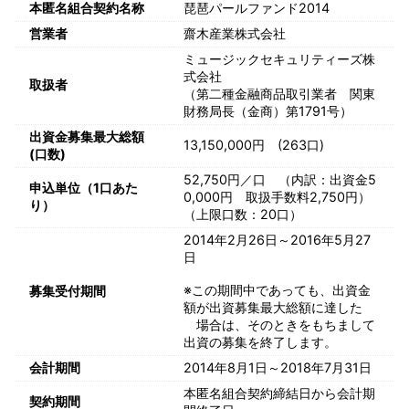
本匿名組合契約名称
琵琶パールファンド2014
営業者
齋木産業株式会社
ミュージックセキュリティーズ株
式会社
取扱者
（第二種金融商品取引業者 関東
財務局長（金商）第1791号）
出資金募集最大総額
13,150,000円 (263口)
(口数)
52,750円／口 （内訳：出資金5
申込単位（1口あた
0,000円 取扱手数料2,750円）
り）
（上限口数：20口）
2014年2月26日～2016年5月27
日
※この期間中であっても、出資金
募集受付期間
額が出資募集最大総額に達した
場合は、そのときをもちまして
出資の募集を終了します。
会計期間
2014年8月1日～2018年7月31日
本匿名組合契約締結日から会計期
契約期間