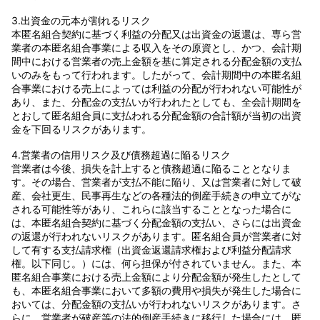
3.出資金の元本が割れるリスク
本匿名組合契約に基づく利益の分配又は出資金の返還は、専ら営
業者の本匿名組合事業による収入をその原資とし、かつ、会計期
間中における営業者の売上金額を基に算定される分配金額の支払
いのみをもって行われます。したがって、会計期間中の本匿名組
合事業における売上によっては利益の分配が行われない可能性が
あり、また、分配金の支払いが行われたとしても、全会計期間を
とおして匿名組合員に支払われる分配金額の合計額が当初の出資
金を下回るリスクがあります。
4.営業者の信用リスク及び債務超過に陥るリスク
営業者は今後、損失を計上すると債務超過に陥ることとなりま
す。その場合、営業者が支払不能に陥り、又は営業者に対して破
産、会社更生、民事再生などの各種法的倒産手続きの申立てがな
される可能性等があり、これらに該当することとなった場合に
は、本匿名組合契約に基づく分配金額の支払い、さらには出資金
の返還が行われないリスクがあります。匿名組合員が営業者に対
して有する支払請求権（出資金返還請求権および利益分配請求
権。以下同じ。）には、何ら担保が付されていません。また、本
匿名組合事業における売上金額により分配金額が発生したとして
も、本匿名組合事業において多額の費用や損失が発生した場合に
おいては、分配金額の支払いが行われないリスクがあります。さ
らに、営業者が破産等の法的倒産手続きに移行した場合には、匿