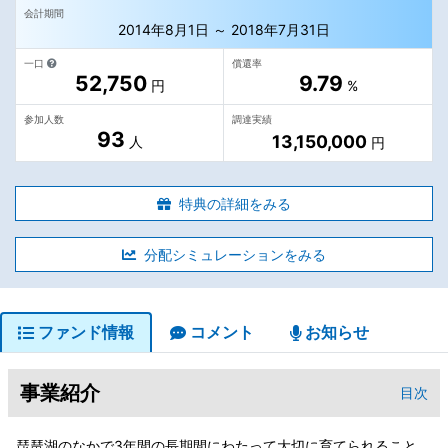
会計期間
2014年8月1日 ～ 2018年7月31日
一口
償還率
52,750
9.79
円
%
参加人数
調達実績
93
13,150,000
人
円
特典の詳細をみる
分配シミュレーションをみる
ファンド情報
コメント
お知らせ
事業紹介
目次
琵琶湖のなかで3年間の長期間にわたって大切に育てられること