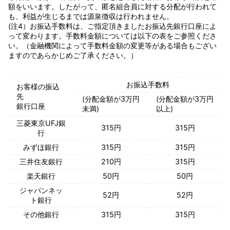
額をいいます。したがって、匿名組合員に対する分配が行われて
も、利益が生じるまでは源泉徴収は行われません。
(注4）お振込手数料は、ご指定頂きましたお振込先銀行口座によ
って変わります。手数料金額については以下の表をご参照くださ
い。（金融機関によって手数料金額の変更等がある場合もござい
ますのであらかじめご了承ください。）
お振込手数料
お客様の振込
先
(分配金額が3万円
(分配金額が3万円
銀行口座
未満)
以上)
三菱東京UFJ銀
315円
315円
行
みずほ銀行
315円
315円
三井住友銀行
210円
315円
楽天銀行
50円
50円
ジャパンネッ
52円
52円
ト銀行
その他銀行
315円
315円