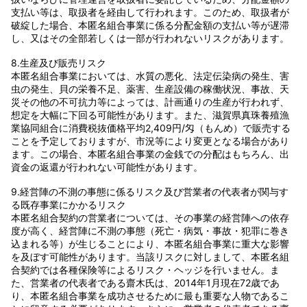
支払い等は、取扱者を経由して行われます。このため、取扱者が
破綻した場合、本匿名組合事業に係る分配金額の支払い等が遅滞
し、又はその全部若しくは一部が行われないリスクがあります。
8.生産及び販売リスク
本匿名組合事業においては、水質の悪化、法定伝染病の発生、害
虫の発生、貝の栄養不足、薬害、生産設備の稼働状況、事故、天
災その他の不可抗力等によっては、計画通りの生産が行われず、
想定を大幅に下回る可能性があります。また、滋賀県真珠養殖漁
業協同組合に消費税抜価格平均2,409円/匁（もんめ）で販売する
ことを予定しておりますが、市況等により変更となる場合があり
ます。この場合、本匿名組合事業の金銭での分配はもちろん、出
資金の返還が行われない可能性があります。
9.経営陣の不測の事態に係るリスク及び営業者の代表者が関与す
る既存事業にかかるリスク
本匿名組合契約の営業者については、その事業の経営陣への依存
度が高く、経営陣に不測の事態（死亡・病気・事故・犯罪に巻き
込まれる等）が生じることにより、本匿名組合事業に重大な影響
を及ぼす可能性があります。当該リスクに対しまして、本匿名組
合契約では各種保険等によるリスク・ヘッジを行いません。ま
た、営業者の代表者である齋木氏は、2014年1月現在72歳であ
り、本匿名組合事業を成功させるために最も重要な人物であるこ