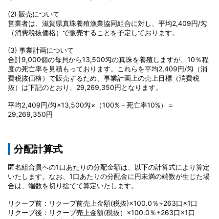
(2) 販売について
営業者は、滋賀県真珠養殖漁業協同組合に対し、平均2,409円/匁
（消費税抜価格）で販売することを予定しております。
(3) 事業計画について
合計9,000個の母貝から13,500匁の真珠を養殖しますが、10％程
度の死亡率を見積もっております。これらを平均2,409円/匁（消
費税抜価格）で販売するため、事業計画上の売上目標（消費税
抜）は下記のとおり、29,269,350円となります。
平均2,409円/匁×13,500匁×（100%－死亡率10%）＝
29,269,350円
分配計算式
匿名組合員への1口あたりの分配金額は、以下の計算式により算定
いたします。なお、1口あたりの分配金に円未満の端数が生じた場
合は、端数を切り捨てて算定いたします。
リクープ前：リクープ前売上金額(税抜)×100.0％÷263口×1口
リクープ後：リクープ売上金額(税抜）×100.0％÷263口×1口