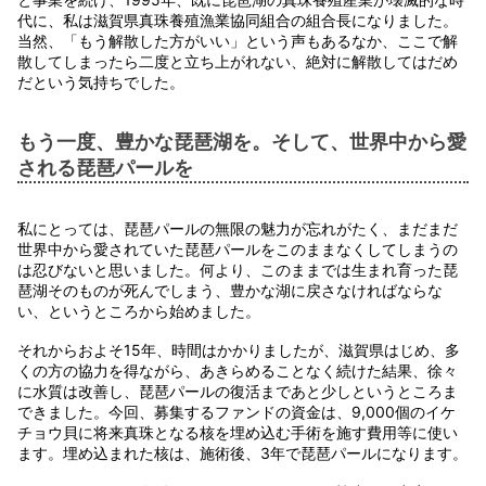
代に、私は滋賀県真珠養殖漁業協同組合の組合長になりました。
当然、「もう解散した方がいい」という声もあるなか、ここで解
散してしまったら二度と立ち上がれない、絶対に解散してはだめ
だという気持ちでした。
もう一度、豊かな琵琶湖を。そして、世界中から愛
される琵琶パールを
私にとっては、琵琶パールの無限の魅力が忘れがたく、まだまだ
世界中から愛されていた琵琶パールをこのままなくしてしまうの
は忍びないと思いました。何より、このままでは生まれ育った琵
琶湖そのものが死んでしまう、豊かな湖に戻さなければならな
い、というところから始めました。
それからおよそ15年、時間はかかりましたが、滋賀県はじめ、多
くの方の協力を得ながら、あきらめることなく続けた結果、徐々
に水質は改善し、琵琶パールの復活まであと少しというところま
できました。今回、募集するファンドの資金は、9,000個のイケ
チョウ貝に将来真珠となる核を埋め込む手術を施す費用等に使い
ます。埋め込まれた核は、施術後、3年で琵琶パールになります。