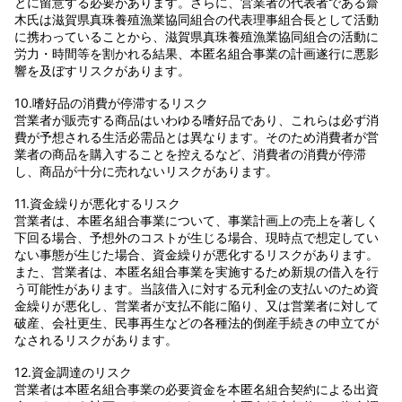
とに留意する必要があります。さらに、営業者の代表者である齋
木氏は滋賀県真珠養殖漁業協同組合の代表理事組合長として活動
に携わっていることから、滋賀県真珠養殖漁業協同組合の活動に
労力・時間等を割かれる結果、本匿名組合事業の計画遂行に悪影
響を及ぼすリスクがあります。
10.嗜好品の消費が停滞するリスク
営業者が販売する商品はいわゆる嗜好品であり、これらは必ず消
費が予想される生活必需品とは異なります。そのため消費者が営
業者の商品を購入することを控えるなど、消費者の消費が停滞
し、商品が十分に売れないリスクがあります。
11.資金繰りが悪化するリスク
営業者は、本匿名組合事業について、事業計画上の売上を著しく
下回る場合、予想外のコストが生じる場合、現時点で想定してい
ない事態が生じた場合、資金繰りが悪化するリスクがあります。
また、営業者は、本匿名組合事業を実施するため新規の借入を行
う可能性があります。当該借入に対する元利金の支払いのため資
金繰りが悪化し、営業者が支払不能に陥り、又は営業者に対して
破産、会社更生、民事再生などの各種法的倒産手続きの申立てが
なされるリスクがあります。
12.資金調達のリスク
営業者は本匿名組合事業の必要資金を本匿名組合契約による出資