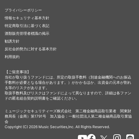
プライバシーポリシー
情報セキュリティ基本方針
特定商取引法に基づく表記
酒類販売管理者標識の掲示
勧誘方針
反社会的勢力に対する基本方針
利用規約
【ご留意事項】
当社が取り扱うファンドには、所定の取扱手数料（別途金融機関へのお振込
手数料が必要となる場合があります。）がかかるほか、出資金の元本が割れ
る等のリスクがあります。
取扱手数料及びリスクはファンドによって異なりますので、詳細は各ファン
ドの匿名組合契約説明書をご確認ください。
ミュージックセキュリティーズ株式会社 第二種金融商品取引業者 関東財
務局長（金商）第1791号 加入協会：一般社団法人第二種金融商品取引業協
会
Copyright (C) 2026 Music Securities,Inc. All Rights Reserved.