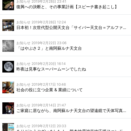
お知らせ
2019年2月28日 23:41
復興への決断と、その事業計画【スピーチ書き起こし】
お知らせ
2019年2月28日 12:24
日本初！次世代型公開天文台「サイバー天文台＝アルファ・ルナ システム」の実験始まる！
お知らせ
2019年2月22日 23:06
「はやぶさ２」と南阿蘇ルナ天文台
お知らせ
2019年2月20日 16:14
昨夜は見事なスーパームーンでしたね
お知らせ
2019年2月17日 10:46
社会の役に立つ企業 & 業績について
お知らせ
2019年2月14日 21:47
ご家庭に居ながら、南阿蘇ルナ天文台の望遠鏡で天体写真を！
お知らせ
2019年2月12日 20:33