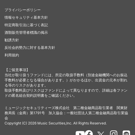
プライバシーポリシー
情報セキュリティ基本方針
特定商取引法に基づく表記
酒類販売管理者標識の掲示
勧誘方針
反社会的勢力に対する基本方針
利用規約
【ご留意事項】
当社が取り扱うファンドには、所定の取扱手数料（別途金融機関へのお振込
手数料が必要となる場合があります。）がかかるほか、出資金の元本が割れ
る等のリスクがあります。
取扱手数料及びリスクはファンドによって異なりますので、詳細は各ファン
ドの匿名組合契約説明書をご確認ください。
ミュージックセキュリティーズ株式会社 第二種金融商品取引業者 関東財
務局長（金商）第1791号 加入協会：一般社団法人第二種金融商品取引業協
会
Copyright (C) 2026 Music Securities,Inc. All Rights Reserved.