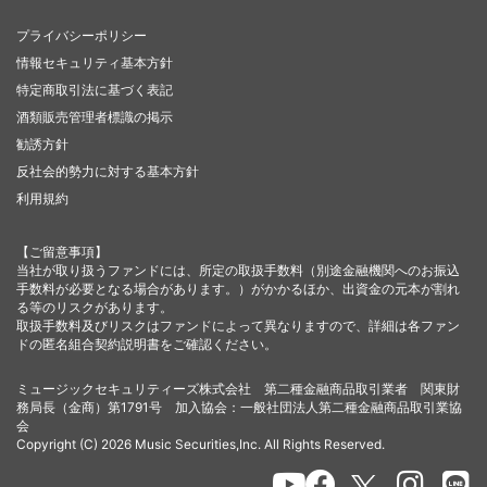
プライバシーポリシー
情報セキュリティ基本方針
特定商取引法に基づく表記
酒類販売管理者標識の掲示
勧誘方針
反社会的勢力に対する基本方針
利用規約
【ご留意事項】
当社が取り扱うファンドには、所定の取扱手数料（別途金融機関へのお振込
手数料が必要となる場合があります。）がかかるほか、出資金の元本が割れ
る等のリスクがあります。
取扱手数料及びリスクはファンドによって異なりますので、詳細は各ファン
ドの匿名組合契約説明書をご確認ください。
ミュージックセキュリティーズ株式会社 第二種金融商品取引業者 関東財
務局長（金商）第1791号 加入協会：一般社団法人第二種金融商品取引業協
会
Copyright (C) 2026 Music Securities,Inc. All Rights Reserved.