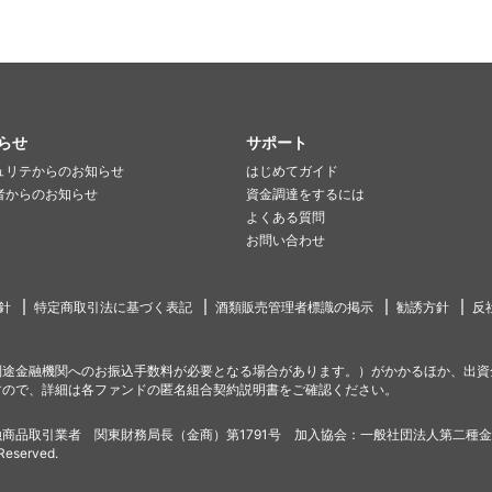
らせ
サポート
ュリテからのお知らせ
はじめてガイド
者からのお知らせ
資金調達をするには
よくある質問
お問い合わせ
針
特定商取引法に基づく表記
酒類販売管理者標識の掲示
勧誘方針
反
別途金融機関へのお振込手数料が必要となる場合があります。）がかかるほか、出資
すので、詳細は各ファンドの匿名組合契約説明書をご確認ください。
商品取引業者 関東財務局長（金商）第1791号 加入協会：一般社団法人第二種
 Reserved.