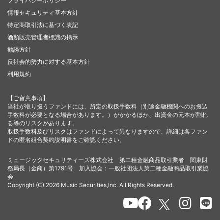
プライバシーポリシー
情報セキュリティ基本方針
特定商取引法に基づく表記
酒類販売管理者標識の掲示
勧誘方針
反社会的勢力に対する基本方針
利用規約
【ご留意事項】
当社が取り扱うファンドには、所定の取扱手数料（別途金融機関へのお振込
手数料が必要となる場合があります。）がかかるほか、出資金の元本が割れ
る等のリスクがあります。
取扱手数料及びリスクはファンドによって異なりますので、詳細は各ファン
ドの匿名組合契約説明書をご確認ください。
ミュージックセキュリティーズ株式会社 第二種金融商品取引業者 関東財
務局長（金商）第1791号 加入協会：一般社団法人第二種金融商品取引業協
会
Copyright (C) 2026 Music Securities,Inc. All Rights Reserved.