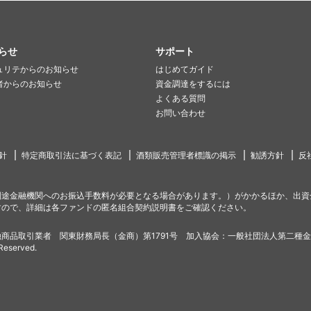
らせ
サポート
ュリテからのお知らせ
はじめてガイド
者からのお知らせ
資金調達をするには
よくある質問
お問い合わせ
針
特定商取引法に基づく表記
酒類販売管理者標識の掲示
勧誘方針
反
別途金融機関へのお振込手数料が必要となる場合があります。）がかかるほか、出資
すので、詳細は各ファンドの匿名組合契約説明書をご確認ください。
商品取引業者 関東財務局長（金商）第1791号 加入協会：一般社団法人第二種
 Reserved.