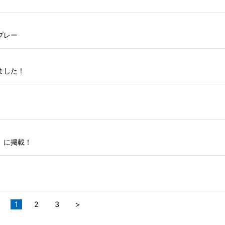
プレー
ました！
】に掲載！
1
2
3
>