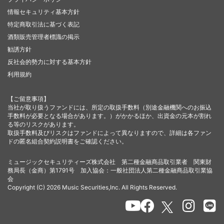
情報セキュリティ基本方針
特定商取引法に基づく表記
酒類販売管理者標識の掲示
勧誘方針
反社会的勢力に対する基本方針
利用規約
【ご留意事項】
当社が取り扱うファンドには、所定の取扱手数料（別途金融機関へのお振込
手数料が必要となる場合があります。）がかかるほか、出資金の元本が割れ
る等のリスクがあります。
取扱手数料及びリスクはファンドによって異なりますので、詳細は各ファン
ドの匿名組合契約説明書をご確認ください。
ミュージックセキュリティーズ株式会社 第二種金融商品取引業者 関東財
務局長（金商）第1791号 加入協会：一般社団法人第二種金融商品取引業協
会
Copyright (C) 2026 Music Securities,Inc. All Rights Reserved.