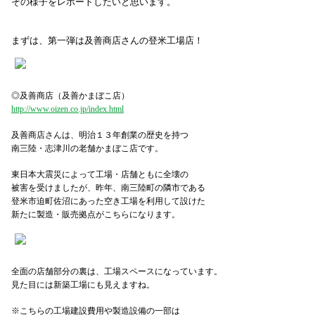
その様子をレポートしたいと思います。
まずは、第一弾は及善商店さんの登米工場店！
◎及善商店（及善かまぼこ店）
http://www.oizen.co.jp/index.html
及善商店さんは、明治１３年創業の歴史を持つ
南三陸・志津川の老舗かまぼこ店です。
東日本大震災によって工場・店舗ともに全壊の
被害を受けましたが、昨年、南三陸町の隣市である
登米市迫町佐沼にあった空き工場を利用して設けた
新たに製造・販売拠点がこちらになります。
全面の店舗部分の裏は、工場スペースになっています。
見た目には新築工場にも見えますね。
※こちらの工場建設費用や製造設備の一部は