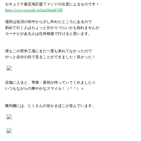
セキュリテ被災地応援ファンドの出資によるものです！
https://www.securite.jp/fund/detail/188
場所は佐沼の街中から少し外れたところにあるので
初めて行く人はちょっと分かりづらいかも知れませんが
カーナビがある人は住所検索で行けると思います。
僕もこの登米工場にまだ一度も来れてなかったので
やっと自分の目で見ることができました！良かった！
店舗に入ると、専務・善弥が待っていてくれました☆
いつもながらの爽やかなスマイル！（＾＾）ｖ
陳列棚には、たくさんの笹かまぼこが並んでいます。