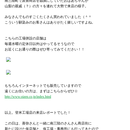
南三陸町で及善商店を贔屓にしていたおばあちゃんが
山梨の親戚（？）の方々を連れて大勢で来店の様子。
みなさんでものすごくたくさん買われていました（＾＾
こういう馴染みのお客さんはありがたく嬉しいですよね。
こちらの工場併設の店舗は
毎週水曜の定休日以外はやってるそうなので
お近くにお通りの際はぜひ寄ってみてください！！
もちろんインターネットでも販売していますので
遠くにお住いの方は、まずはこちらからぜひ☆
http://www.oizen.co.jp/index.html
以上。登米工場店の来店レポートでした！
この日は、善弥さんと一緒に南三陸のさんさん商店街に
新たに設けた仮店舗と、仮工場・事務所にも行ってきたので