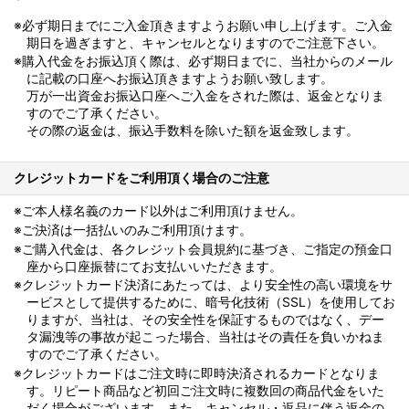
※必ず期日までにご入金頂きますようお願い申し上げます。ご入金
期日を過ぎますと、キャンセルとなりますのでご注意下さい。
※購入代金をお振込頂く際は、必ず期日までに、当社からのメール
に記載の口座へお振込頂きますようお願い致します。
万が一出資金お振込口座へご入金をされた際は、返金となりま
すのでご了承ください。
その際の返金は、振込手数料を除いた額を返金致します。
クレジットカードをご利用頂く場合のご注意
※ご本人様名義のカード以外はご利用頂けません。
※ご決済は一括払いのみご利用頂けます。
※ご購入代金は、各クレジット会員規約に基づき、ご指定の預金口
座から口座振替にてお支払いいただきます。
※クレジットカード決済にあたっては、より安全性の高い環境をサ
ービスとして提供するために、暗号化技術（SSL）を使用してお
りますが、当社は、その安全性を保証するものではなく、デー
タ漏洩等の事故が起こった場合、当社はその責任を負いかねま
すのでご了承ください。
※クレジットカードはご注文時に即時決済されるカードとなりま
す。リピート商品など初回ご注文時に複数回の商品代金をいた
だく場合がございます。また、キャンセル・返品に伴う返金の