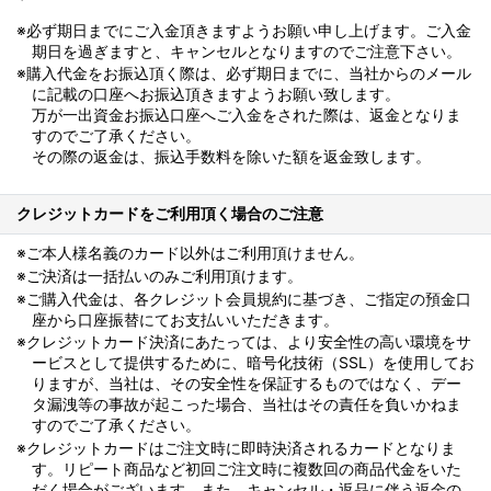
※必ず期日までにご入金頂きますようお願い申し上げます。ご入金
期日を過ぎますと、キャンセルとなりますのでご注意下さい。
※購入代金をお振込頂く際は、必ず期日までに、当社からのメール
に記載の口座へお振込頂きますようお願い致します。
万が一出資金お振込口座へご入金をされた際は、返金となりま
すのでご了承ください。
その際の返金は、振込手数料を除いた額を返金致します。
クレジットカードをご利用頂く場合のご注意
※ご本人様名義のカード以外はご利用頂けません。
※ご決済は一括払いのみご利用頂けます。
※ご購入代金は、各クレジット会員規約に基づき、ご指定の預金口
座から口座振替にてお支払いいただきます。
※クレジットカード決済にあたっては、より安全性の高い環境をサ
ービスとして提供するために、暗号化技術（SSL）を使用してお
りますが、当社は、その安全性を保証するものではなく、デー
タ漏洩等の事故が起こった場合、当社はその責任を負いかねま
すのでご了承ください。
※クレジットカードはご注文時に即時決済されるカードとなりま
す。リピート商品など初回ご注文時に複数回の商品代金をいた
だく場合がございます。また、キャンセル・返品に伴う返金の