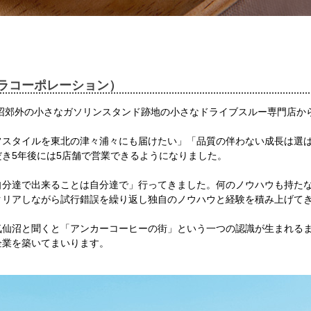
ラコーポレーション）
仙沼郊外の小さなガソリンスタンド跡地の小さなドライブスルー専門店か
フスタイルを東北の津々浦々にも届けたい」「品質の伴わない成長は選
き5年後には5店舗で営業できるようになりました。
自分達で出来ることは自分達で」行ってきました。何のノウハウも持た
クリアしながら試行錯誤を繰り返し独自のノウハウと経験を積み上げて
気仙沼と聞くと「アンカーコーヒーの街」という一つの認識が生まれる
企業を築いてまいります。