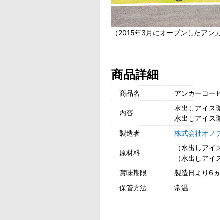
（2015年3月にオープンしたア
商品詳細
商品名
アンカーコー
水出しアイス珈
内容
水出しアイス珈
製造者
株式会社オノ
（水出しアイ
原材料
（水出しアイ
賞味期限
製造日より6
保管方法
常温