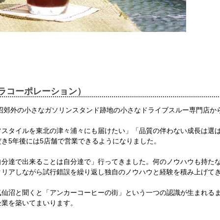
ラコーポレーション）
仙沼郊外の小さなガソリンスタンド跡地の小さなドライブスルー専門店か
フスタイルを東北の津々浦々にも届けたい」「品質の伴わない成長は選
き5年後には5店舗で営業できるようになりました。
自分達で出来ることは自分達で」行ってきました。何のノウハウも持た
クリアしながら試行錯誤を繰り返し独自のノウハウと経験を積み上げて
気仙沼と聞くと「アンカーコーヒーの街」という一つの認識が生まれる
企業を築いてまいります。