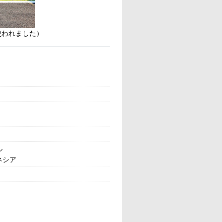
使われました）
ル
ネシア