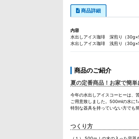
商品詳細
内容
水出しアイス珈琲 深煎り（30g×
水出しアイス珈琲 浅煎り（30g×
商品のご紹介
夏の定番商品！お家で簡単
今年の水出しアイスコーヒーは、
ご用意致しました。500mlの水
特別な器具を持っていない方でも
つくり方
（１） 500ｍｌの水の入った容器