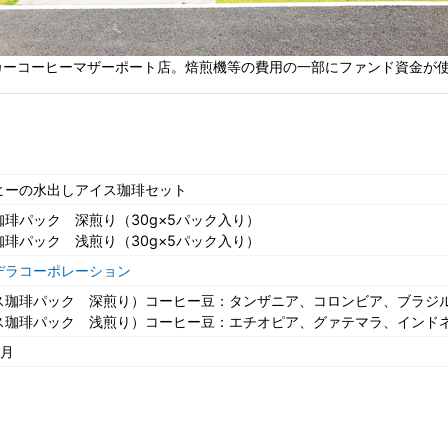
ンカーコーヒーマザーポート店。焙煎機等の費用の一部にファンド資金が
ヒーの水出しアイス珈琲セット
琲パック 深煎り（30g×5パック入り）
琲パック 浅煎り（30g×5パック入り）
デラコーポレーション
ス珈琲パック 深煎り）コーヒー豆：タンザニア、コロンビア、ブラジ
ス珈琲パック 浅煎り）コーヒー豆：エチオピア、グァテマラ、インド
ヵ月