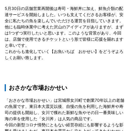
5月30日の店舗営業再開後は寿司・海鮮丼に加え、鮮魚介類の配
達サービスを開始しました。いつも支えてくださるお客様が、安
全に私たちの魚を楽しんでいただける運営を目指していきます。
他にも臨時休業中に考えた沢山のアイディアがありますが、まず
は1つずつ実行したいと思います。このような背景があり、今回
は、店舗で使用できるチケットという形で皆様に応援を賜れます
と幸いです。
これからも進化していく【お魚いちば おかせい】をどうぞよろ
しくお願い致します。
おさかな市場おかせい
「おさかな市場おかせい」は宮城県女川町で創業70年以上の老舗
の魚屋です。東日本大震災以後、自慢の魚を利用した海鮮丼や寿
司の提供も開始し、女川で獲れた新鮮な魚やその日一番美味しい
海の幸を使用した「女川丼」は人気の商品です。
今回の新型コロナ情勢にともない経営存続にも影響するような影
響を受けましたが、東日本大震災から立ち上がってきたおかせい