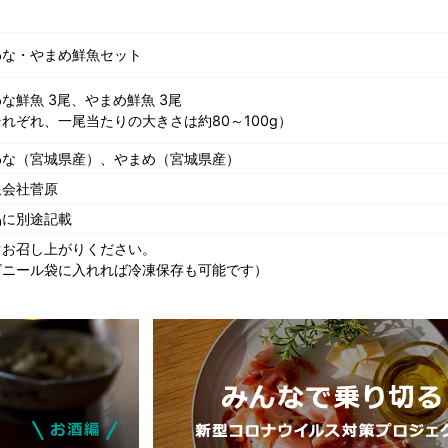
わな・やまめ鮮魚セット
な鮮魚 3尾、やまめ鮮魚 3尾
れぞれ、一尾当たりの大きさは約80～100g）
わな（宮城県産）、やまめ（宮城県産）
限会社菅原
品に別途記載
ぐお召し上がりください。
ビニール袋に入れれば冷凍保存も可能です）
​