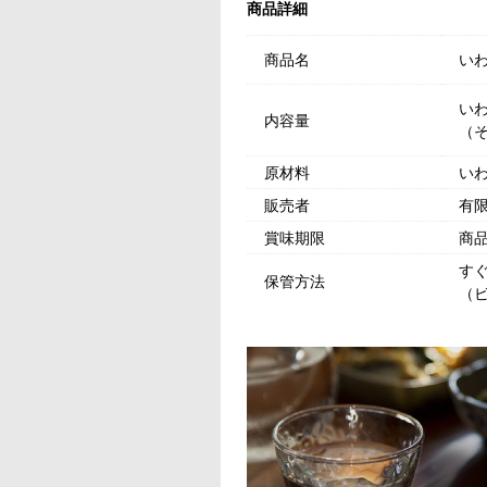
商品詳細
商品名
い
いわ
内容量
（そ
原材料
い
販売者
有
賞味期限
商
す
保管方法
（