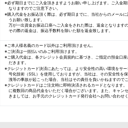
※必ず期日までにご入金頂きますようお願い申し上げます。ご入金期
なりますのでご注意下さい。
※購入代金をお振込頂く際は、必ず期日までに、当社からのメールに
うお願い致します。
万が一出資金お振込口座へご入金をされた際は、返金となります
その際の返金は、振込手数料を除いた額を返金致します。
※ご本人様名義のカード以外はご利用頂けません。
※ご決済は一括払いのみご利用頂けます。
※ご購入代金は、各クレジット会員規約に基づき、ご指定の預金口座
だきます。
※クレジットカード決済にあたっては、より安全性の高い環境をサー
号化技術（SSL）を使用しておりますが、当社は、その安全性を
洩等の事故が起こった場合、当社はその責任を負いかねますので
※クレジットカードはご注文時に即時決済されるカードとなります。
に複数回の商品代金をいただく場合がございます。また、キャン
きましては、お手元のクレジットカード発行会社へお問い合わせ