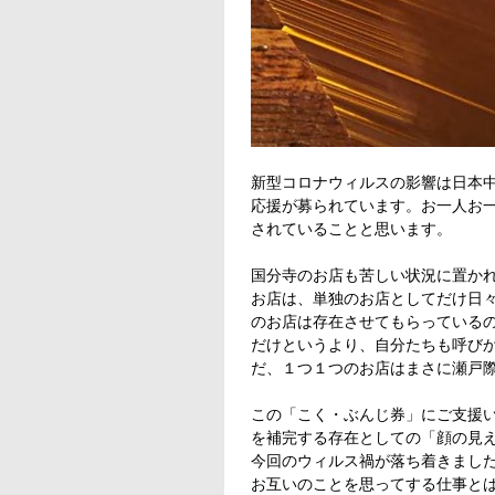
新型コロナウィルスの影響は日本
応援が募られています。お一人お
されていることと思います。
国分寺のお店も苦しい状況に置か
お店は、単独のお店としてだけ日
のお店は存在させてもらっている
だけというより、自分たちも呼び
だ、１つ１つのお店はまさに瀬戸
この「こく・ぶんじ券」にご支援
を補完する存在としての「顔の見
今回のウィルス禍が落ち着きました
お互いのことを思ってする仕事と