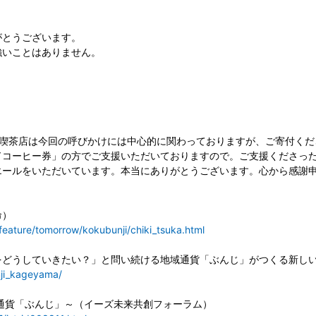
がとうございます。
強いことはありません。
堂喫茶店は今回の呼びかけには中心的に関わっておりますが、ご寄付くだ
ドコーヒー券」の方でご支援いただいておりますので。ご支援くださっ
エールをいただいています。本当にありがとうございます。心から感謝
命）
/feature/tomorrow/kokubunji/chiki_tsuka.html
うしていきたい？」と問い続ける地域通貨「ぶんじ」がつくる新しい地域（
nji_kageyama/
通貨「ぶんじ」～（イーズ未来共創フォーラム）