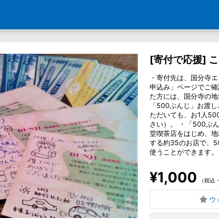
[寄付で応援] 
・寄付先は、国分寺エ
申込み」ページでご確
た方には、国分寺の地
「500ぶんじ」お渡
ただいても、お1人5
さい）。 ・「500
堂喫茶店をはじめ、地
する約35のお店で、5
使うことができます。
¥1,000
（税込
ウ