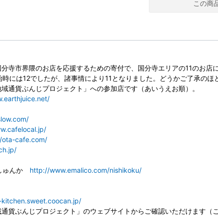
この商
分寺市界隈のお店を応援するための寄付で、国分寺エリアの11のお店に均
始時には12でしたが、諸事情により11となりました。どうかご了承のほ
地域通貨ぶんじプロジェクト」への参加店です（あいうえお順）。
.earthjuice.net/
slow.com/
w.cafelocal.jp/
//ota-cafe.com/
ch.jp/
かしゅんか
http://www.emalico.com/nishikoku/
i-kitchen.sweet.coocan.jp/
域通貨ぶんじプロジェクト」のウェブサイトからご確認いただけます（