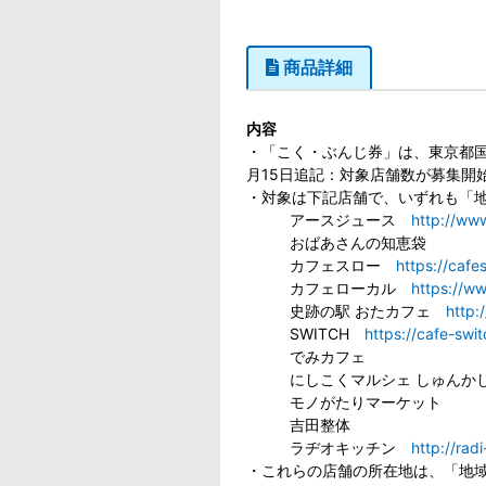
商品詳細
内容
・「こく・ぶんじ券」は、東京都国
月15日追記：対象店舗数が募集開
・対象は下記店舗で、いずれも「
アースジュース
http://www
おばあさんの知恵袋
カフェスロー
https://cafe
カフェローカル
https://ww
史跡の駅 おたカフェ
http:
SWITCH
https://cafe-swit
でみカフェ
にしこくマルシェ しゅん
モノがたりマーケット
吉田整体
ラヂオキッチン
http://rad
・これらの店舗の所在地は、「地