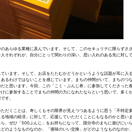
中のあらゆる業種に及んでいます。そして、このセキュリテに限らずさ
一人それぞれが、自分にとって関わりの深い、思い入れのある先に対し
れています。そして、お店をたたむかどうかというような話題が耳に入
々あるわけではないことを感じています。まちの仲間がいて、まちのつ
のだと思います。今回、この「こく・ぶんじ券」に参加してくださった
かけに参加することでまちの仲間の力になれたならという思いで、多く
際です。
いただくことは、奇しくもその限界が見えつつあるように思う「不特定
える地域の経済」に対して、応援していただくことにもなるのかと思い
ら、ぜひ「500ぶんじ」をお持ちになって、国分寺のまちに遊びにい
はどのようなものなのか、「後味のいい交換」がどのようなものなのか