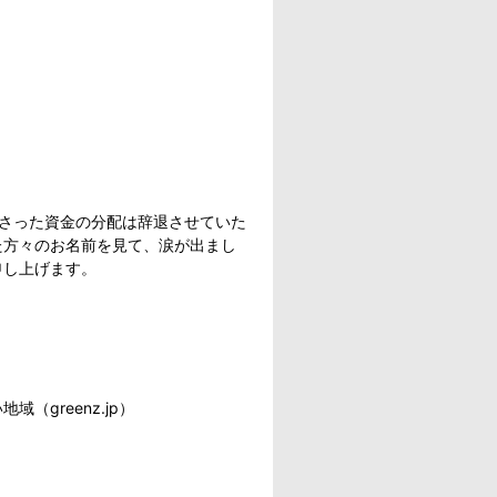
さった資金の分配は辞退させていた
た方々のお名前を見て、涙が出まし
申し上げます。
greenz.jp）