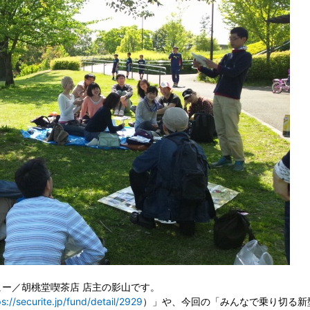
ー／胡桃堂喫茶店 店主の影山です。
ps://securite.jp/fund/detail/2929
）」や、今回の「みんなで乗り切る新