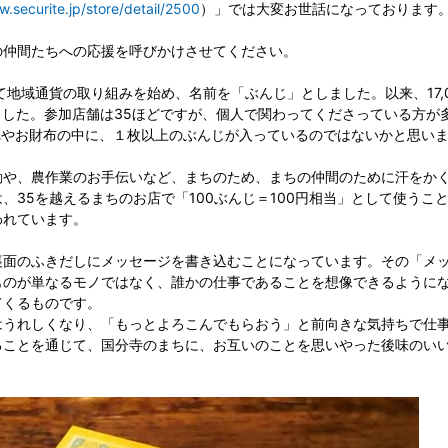
w.securite.jp/store/detail/2500
）」では大変お世話になっております
の仲間たちへの応援を呼びかけさせてください。
て地域通貨の取り組みを始め、名前を「ぶんじ」としました。以来、17,000
ました。参加店舗は35ほどですが、個人で関わってくださっている方が
入れやお財布の中に、１枚以上のぶんじが入っているのではないかと思い
動や、農作業のお手伝いなど、まちのため、まちの仲間のために汗をか
、35を越えるまちのお店で「100ぶんじ＝100円相当」として使うこ
われています。
裏面のふきだしにメッセージを書き込むことになっています。その「メ
ものが単なるモノではなく、誰かの仕事であることを想像できるように
てくるものです。
はうれしくなり、「もっとよろこんでもらおう」と前向きな気持ちで仕
ることを通じて、国分寺のまちに、お互いのことを思いやった後味のい