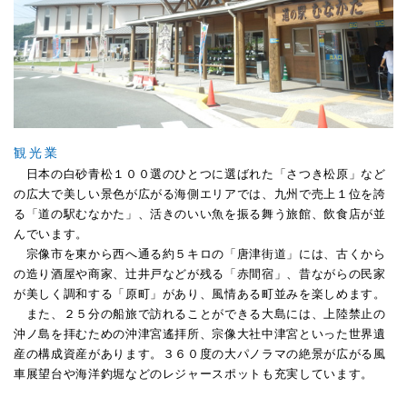
観光業
日本の白砂青松１００選のひとつに選ばれた「さつき松原」など
の広大で美しい景色が広がる海側エリアでは、九州で売上１位を誇
る「道の駅むなかた」、活きのいい魚を振る舞う旅館、飲食店が並
んでいます。
宗像市を東から西へ通る約５キロの「唐津街道」には、古くから
の造り酒屋や商家、辻井戸などが残る「赤間宿」、昔ながらの民家
が美しく調和する「原町」があり、風情ある町並みを楽しめます。
また、２５分の船旅で訪れることができる大島には、上陸禁止の
沖ノ島を拝むための沖津宮遙拝所、宗像大社中津宮といった世界遺
産の構成資産があります。３６０度の大パノラマの絶景が広がる風
車展望台や海洋釣堀などのレジャースポットも充実しています。