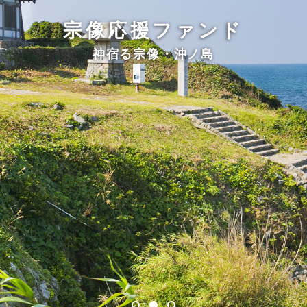
宗像応援ファンド
神宿る宗像・沖ノ島