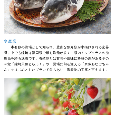
水産業
日本有数の漁場として知られ、豊富な魚介類が水揚げされる玄界
灘。中でも鐘崎は福岡県で最も漁船が多く、県内トップクラスの漁
獲高を誇る漁港です。養殖物とは甘味や風味に格段の差がある冬の
味覚「鐘崎天然とらふく」や、夏場に旬を迎える「宗像あなごちゃ
ん」をはじめとしたブランド魚もあり、海産物の宝庫と言えます。