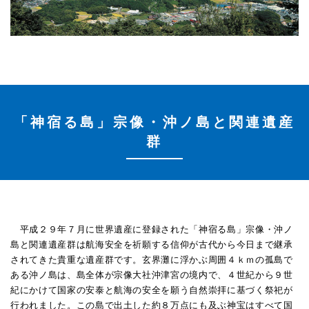
「神宿る島」宗像・沖ノ島と関連遺産
群
平成２９年７月に世界遺産に登録された「神宿る島」宗像・沖ノ
島と関連遺産群は航海安全を祈願する信仰が古代から今日まで継承
されてきた貴重な遺産群です。玄界灘に浮かぶ周囲４ｋｍの孤島で
ある沖ノ島は、島全体が宗像大社沖津宮の境内で、４世紀から９世
紀にかけて国家の安泰と航海の安全を願う自然崇拝に基づく祭祀が
行われました。この島で出土した約８万点にも及ぶ神宝はすべて国