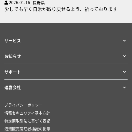
2026.01.16
長野県
少しでも早く日常が取り戻せるよう、祈っております
2025.12.17
大阪府
揺れる大地も必ず平穏な日々につながっています。幸せな
明日への祈りを込めて。
サービス
2025.05.15
東京都
お知らせ
仕事とボランティア活動で在日ミャンマー人の青年達と知
り合いました。彼らの思いに添い応援します。
サポート
2025.05.15
神奈川県
運営会社
早く平和を
プライバシーポリシー
2025.05.14
神奈川県
情報セキュリティ基本方針
ミャンマーの平和が実現する日が早く訪れることを祈って
特定商取引法に基づく表記
います。
酒類販売管理者標識の掲示