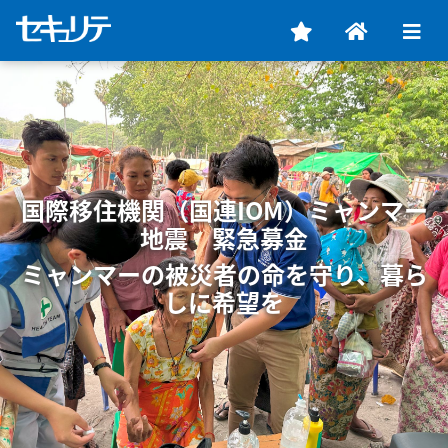
国際移住機関（国連IOM）ミャンマー
地震 緊急募金
ミャンマーの被災者の命を守り、暮ら
しに希望を