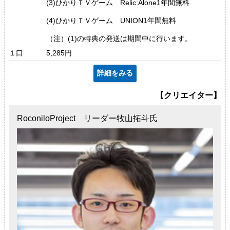
(3)ひかりＴＶゲーム Relic:Alone1年間無料
(4)ひかりＴＶゲーム UNION1年間無料
（注）(1)の特典の発送は期間中に行います。
１口
5,285円
詳細をみる
【クリエイター】
RoconiloProject リーダー牧山拓斗氏