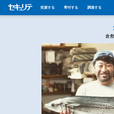
投資する
寄付する
調達する
倉