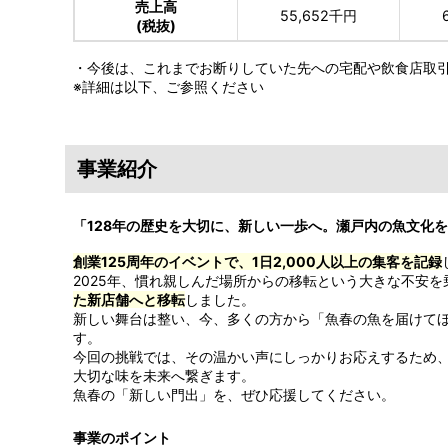
売上高
55,652千円
(税抜)
・今後は、これまでお断りしていた先への宅配や飲食店取
※詳細は以下、ご参照ください
事業紹介
「128年の歴史を大切に、新しい一歩へ。瀬戸内の魚文化
創業125周年のイベントで、1日2,000人以上の集客を記録
2025年、慣れ親しんだ場所からの移転という大きな不安を
た新店舗へと移転
しました。
新しい舞台は整い、今、多くの方から「魚春の魚を届けて
す。
今回の挑戦では、その温かい声にしっかりお応えするため、
大切な味を未来へ繋ぎます。
魚春の「新しい門出」を、ぜひ応援してください。
事業のポイント