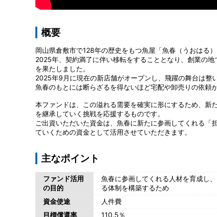
概要
岡山県倉敷市で128年の歴史をもつ魚屋「魚春（うおはる
2025年、契約満了に伴い移転をすることとなり、創業の
を果たしました。
2025年9月に現在の新店舗がオープンし、飛躍の舞台は整
魚春のもとには断らざるを得ないほど宅配や卸売りの依頼
本ファンドは、この溢れる需要を確実に形にするため、新
を継承していく挑戦を応援するものです。
ご出資いただいた資金は、魚春に新たに参画してくれる「
ていくための資金として活用させていただきます。
主なポイント
ファンド活用
魚春に参画してくれる人材を育成し、
の目的
る体制を構築するため
資金使途
人件費
目標償還率
110.5％